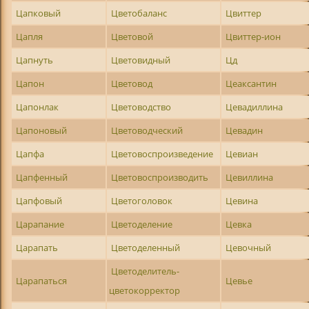
Цапковый
Цветобаланс
Цвиттер
Цапля
Цветовой
Цвиттер-ион
Цапнуть
Цветовидный
Цд
Цапон
Цветовод
Цеаксантин
Цапонлак
Цветоводство
Цевадиллина
Цапоновый
Цветоводческий
Цевадин
Цапфа
Цветовоспроизведение
Цевиан
Цапфенный
Цветовоспроизводить
Цевиллина
Цапфовый
Цветоголовок
Цевина
Царапание
Цветоделение
Цевка
Царапать
Цветоделенный
Цевочный
Цветоделитель-
Царапаться
Цевье
цветокорректор