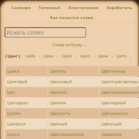
Словари
Толковые
Электронные
Заработать
Как пишется слово
Слова на букву ...
[ Цанг ]
-
Цейх
-
Ценн
-
Цере
-
Цикл
-
Цинк
-
Цито
-
Цанга
Цветить
Цветочница
Цанговый
Цветковый
Цветочувствитель
Цап
Цветной
Цветоэлектрическ
Цап-царап
Цветник
Цветоядный
Цапать
Цветность
Цветушность
Цапаться
Цветный
Цветущий
Цапка
Цветоанализатор
Цвизелить