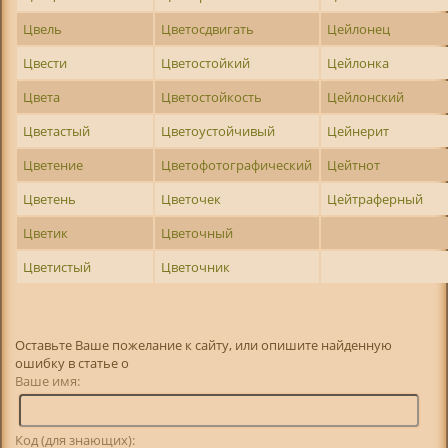
Цвель
Цветосдвигать
Цейлонец
Цвести
Цветостойкий
Цейлонка
Цвета
Цветостойкость
Цейлонский
Цветастый
Цветоустойчивый
Цейнерит
Цветение
Цветофотографический
Цейтнот
Цветень
Цветочек
Цейтраферный
Цветик
Цветочный
Цветистый
Цветочник
Оставьте Ваше пожелание к сайту, или опишите найденную
ошибку в статье о
Ваше имя:
Код (для знающих):