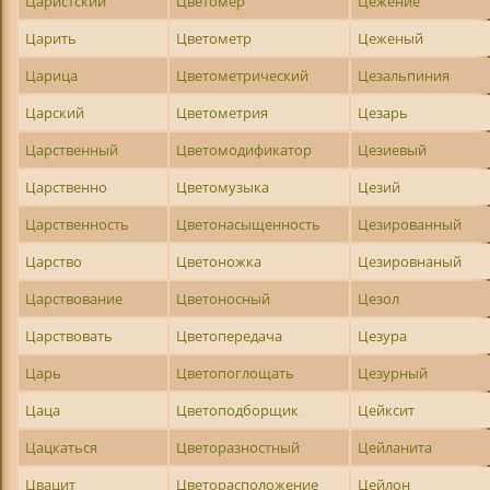
Царистский
Цветомер
Цежение
Царить
Цветометр
Цеженый
Царица
Цветометрический
Цезальпиния
Царский
Цветометрия
Цезарь
Царственный
Цветомодификатор
Цезиевый
Царственно
Цветомузыка
Цезий
Царственность
Цветонасыщенность
Цезированный
Царство
Цветоножка
Цезировнаный
Царствование
Цветоносный
Цезол
Царствовать
Цветопередача
Цезура
Царь
Цветопоглощать
Цезурный
Цаца
Цветоподборщик
Цейксит
Цацкаться
Цветоразностный
Цейланита
Цвацит
Цветорасположение
Цейлон