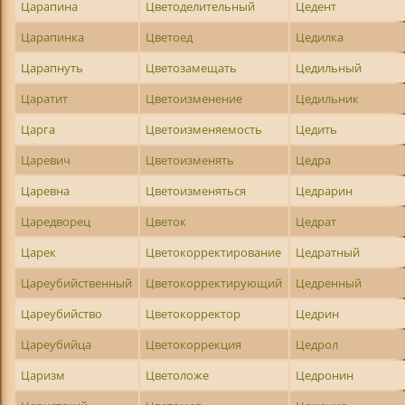
Царапина
Цветоделительный
Цедент
Царапинка
Цветоед
Цедилка
Царапнуть
Цветозамещать
Цедильный
Царатит
Цветоизменение
Цедильник
Царга
Цветоизменяемость
Цедить
Царевич
Цветоизменять
Цедра
Царевна
Цветоизменяться
Цедрарин
Царедворец
Цветок
Цедрат
Царек
Цветокорректирование
Цедратный
Цареубийственный
Цветокорректирующий
Цедренный
Цареубийство
Цветокорректор
Цедрин
Цареубийца
Цветокоррекция
Цедрол
Царизм
Цветоложе
Цедронин