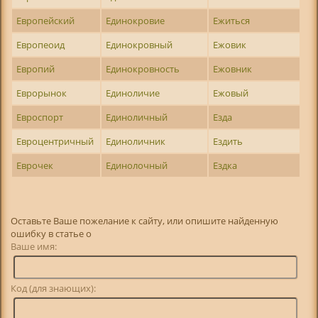
Европейский
Единокровие
Ежиться
Европеоид
Единокровный
Ежовик
Европий
Единокровность
Ежовник
Еврорынок
Единоличие
Ежовый
Евроспорт
Единоличный
Езда
Евроцентричный
Единоличник
Ездить
Еврочек
Единолочный
Ездка
Оставьте Ваше пожелание к сайту, или опишите найденную
ошибку в статье о
Ваше имя:
Код (для знающих):