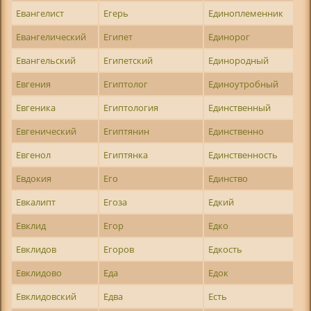
Евангелист
Егерь
Единоплеменник
Евангелический
Египет
Единорог
Евангельский
Египетский
Единородный
Евгения
Египтолог
Единоутробный
Евгеника
Египтология
Единственный
Евгенический
Египтянин
Единственно
Евгенол
Египтянка
Единственность
Евдокия
Его
Единство
Евкалипт
Егоза
Едкий
Евклид
Егор
Едко
Евклидов
Егоров
Едкость
Евклидово
Еда
Едок
Евклидовский
Едва
Есть