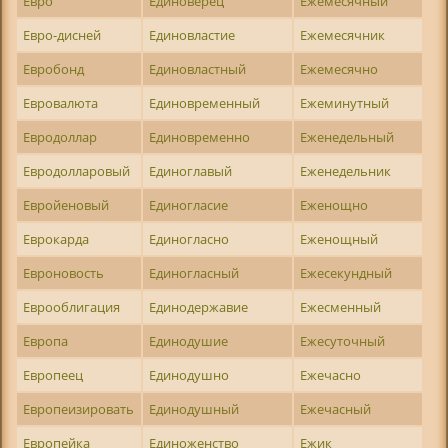
Евро
Единоверец
Ежемесячный
Евро-дисней
Единовластие
Ежемесячник
Евробонд
Единовластный
Ежемесячно
Евровалюта
Единовременный
Ежеминутный
Евродоллар
Единовременно
Еженедельный
Евродолларовый
Единоглавый
Еженедельник
Евройеновый
Единогласие
Еженощно
Еврокарда
Единогласно
Еженощный
Евроновость
Единогласный
Ежесекундный
Еврооблигация
Единодержавие
Ежесменный
Европа
Единодушие
Ежесуточный
Европеец
Единодушно
Ежечасно
Европеизировать
Единодушный
Ежечасный
Европейка
Единоженство
Ежик