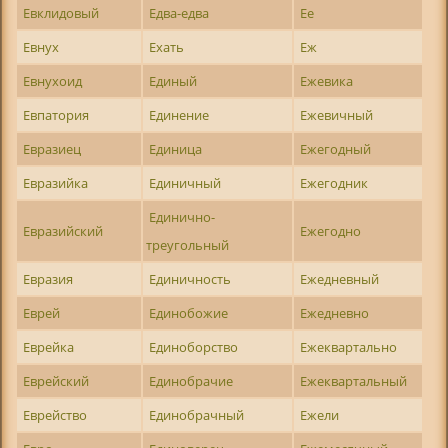
Евклидовый
Едва-едва
Ее
Евнух
Ехать
Еж
Евнухоид
Единый
Ежевика
Евпатория
Единение
Ежевичный
Евразиец
Единица
Ежегодный
Евразийка
Единичный
Ежегодник
Единично-
Евразийский
Ежегодно
треугольный
Евразия
Единичность
Ежедневный
Еврей
Единобожие
Ежедневно
Еврейка
Единоборство
Ежеквартально
Еврейский
Единобрачие
Ежеквартальный
Еврейство
Единобрачный
Ежели