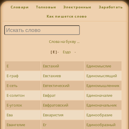
Словари
Толковые
Электронные
Заработать
Как пишется слово
Слова на букву ...
[ Е ]
-
Ездо
-
Е
Евстахий
Единомыслие
Е-граф
Евстахиев
Единомыслящий
Е-сеть
Евтектический
Единомышленник
Е-солитон
Евфрат
Единоначалие
Е-уголок
Евфратовский
Единоначальник
Ева
Евхаристия
Единообразие
Евангелие
Ег
Единообразный