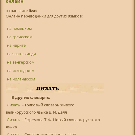
онлайн
в транслитe
lizat
Онлайн переводчики для других языков:
на немецком
на греческом
на иврите
на языке хинди
на венгерском
на исландском
на ирландском
В других словарях:
Лизать
- Толковый словарь живого
великорусского языка В. И. Даля
Лизать
- Ефремова Т. Ф. Новый словарь русского
языка
Лизать
- Словарь иностранных слов