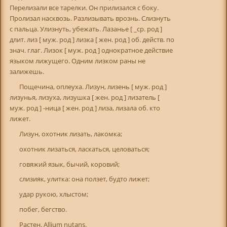
Перелизали все тарелки. Он прилизался с боку.
Пролизал насквозь. Разлизывать врознь. Слизнуть
с пальца. Улизнуть, убежать. Лазанье [ _ср. род ]
длит. лиз [ муж. род ] лизка [ жен. род ] об. действ. по
знач. глаг. Лизок [ муж. род ] однократное действие
языком лижущего. Одним лизком раны не
залижешь.
Пощечина, оплеуха. Лизун, лизень [ муж. род ]
лизунья, лизуха, лизушка [ жен. род ] лизатель [
муж. род ] -ница [ жен. род ] лиза, лизала об. кто
лижет.
Лизун, охотник лизать, лакомка;
охотник лизаться, ласкаться, целоваться;
говяжий язык, бычий, коровий;
слизияк, улитка: она ползет, будто лижет;
удар рукою, хлыстом;
побег, бегство.
Растен. Аllium nutans.