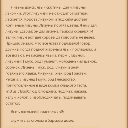
Лизень донск. язык скотины. Дети лизуны,
лакомки. Зтот лизунчик не отходит от матери,
ласкается. Корова лизуном и под себя достает.
Копченые лизуны. Лизуны портят цветы. Я ему дал
лизуна, ударил; он дал лизуна, тайком скрылся. И
велик лизун Бог дал корове, да говорить не велел.
Пришло лизало, что все яства подлизало! говор.
дружка, когда подают жареный язык последним, и
все встают, не касаясь языка, перм. Лизунок,
лизунчик [ муж. род ] умалит. молоденький щенок,
сосунок. Лизень [ муж. род ] лизун, в знач.
говяжьего языка. Лизунка [ жен. род ] растен.
Реltariа. Лизунец [ муж. род ] лекарство,
приготовленное в виде комка сладкого теста,
linctus. Лизоблюд, блюдолиз, подлиза; лакала,
халуй, холоп. Лизоблюднячать, подлизывать
остатки;
быть лакомкой, сластоежкой;
служить за столом в барском доме.