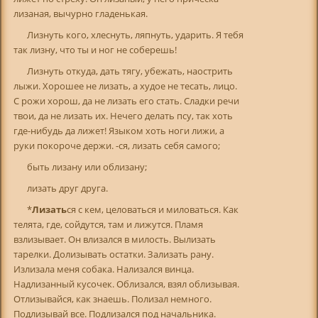
лизаная, вычурно гладенькая.
Лизнуть кого, хлеснуть, ляпнуть, ударить. Я тебя
так лизну, что ты и ног не соберешь!
Лизнуть откуда, дать тягу, убежать, наострить
лыжи. Хорошее не лизать, а худое не тесать, лицо.
С рожи хорош, да не лизать его стать. Сладки речи
твои, да не лизать их. Нечего делать псу, так хоть
где-нибудь да лижет! Языком хоть ноги лижи, а
руки покороче держи. -ся, лизать себя самого;
быть лизану или облизану;
лизать друг друга.
*
Лизать
ся с кем, целоваться и миловаться. Как
телята, где, сойдутся, там и лижутся. Пламя
взлизывает. Он влизался в милость. Вылизать
тарелки. Долизывать остатки. Зализать рану.
Излизала меня собака. Нализался винца.
Надлизанный кусочек. Облизался, взял облизывая.
Отлизывайся, как знаешь. Полизал немного.
Подлизывай все. Подлизался под начальника.