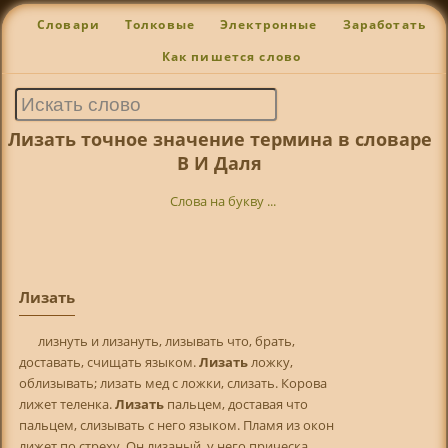
Словари
Толковые
Электронные
Заработать
Как пишется слово
Лизать точное значение термина в словаре
В И Даля
Слова на букву ...
Лизать
лизнуть и лизануть, лизывать что, брать,
доставать, счищать языком.
Лизать
ложку,
облизывать; лизать мед с ложки, слизать. Корова
лижет теленка.
Лизать
пальцем, доставая что
пальцем, слизывать с него языком. Пламя из окон
лижет по стреху. Он лизаный, у него прическа