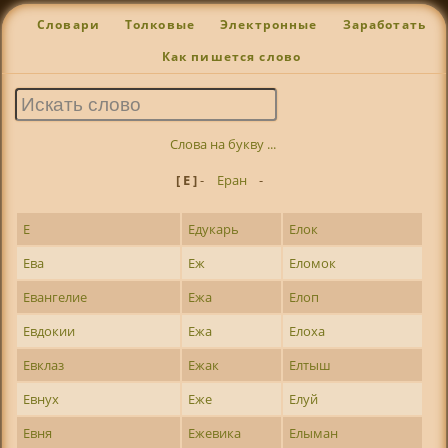
Словари
Толковые
Электронные
Заработать
Как пишется слово
Слова на букву ...
[ Е ]
-
Еран
-
Е
Едукарь
Елок
Ева
Еж
Еломок
Евангелие
Ежа
Елоп
Евдокии
Ежа
Елоха
Евклаз
Ежак
Елтыш
Евнух
Еже
Елуй
Евня
Ежевика
Елыман