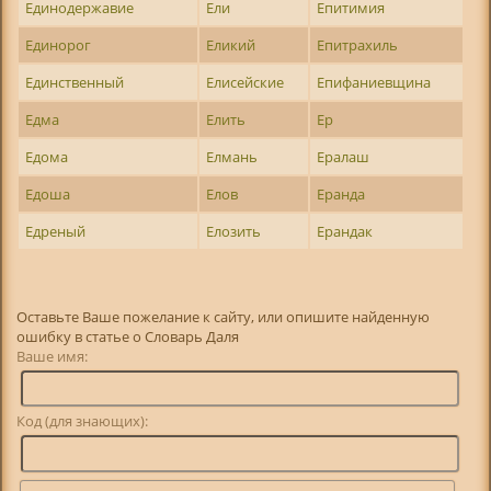
Единодержавие
Ели
Епитимия
Единорог
Еликий
Епитрахиль
Единственный
Елисейские
Епифаниевщина
Едма
Елить
Ер
Едома
Елмань
Ералаш
Едоша
Елов
Еранда
Едреный
Елозить
Ерандак
Оставьте Ваше пожелание к сайту, или опишите найденную
ошибку в статье о Словарь Даля
Ваше имя:
Код (для знающих):