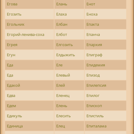
Егова
Елань
Енот
Егозить
Елаха
Еноха
Егольник
Елбан
Епакта
Егорий-ленива-соха
Елбот
Епанча
Егрея
Елгозить
Епархия
Егун
Елдыжить
Епиграф
Еда
Еле
Епидемия
Еда
Елевый
Епизод
Едакой
Елей
Епилепсия
Едва
Еленец
Епилог
Едем
Елень
Епископ
Едикуль
Елесить
Епистиль
Единица
Елец
Епиталама