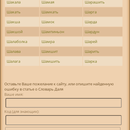
Шакала
Шамая
Шарашить
Шакать
Шамкать
Шарга
Шакша
Шамок
Шарда
Шакшой
Шампиньон
Шардун
Шалаболка
Шамра
Шарей
Шалава
Шамшит
Шарить
Шалага
Шамшить
Шарка
Оставьте Ваше пожелание к сайту, или опишите найденную
ошибку в статье о Словарь Даля
Ваше имя:
Код (для знающих):