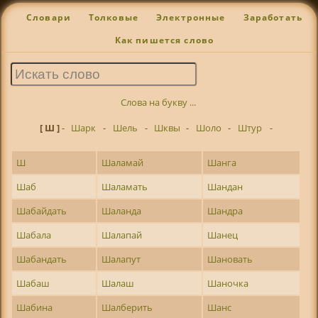
Словари
Толковые
Электронные
Заработать
Как пишется слово
Слова на букву ...
[ Ш ]
-
Шарк
-
Шель
-
Шквы
-
Шоло
-
Штур
-
Ш
Шаламай
Шанга
Шаб
Шаламать
Шандан
Шабайдать
Шаланда
Шандра
Шабала
Шалапай
Шанец
Шабандать
Шалапут
Шановать
Шабаш
Шалаш
Шаночка
Шабина
Шалберить
Шанс