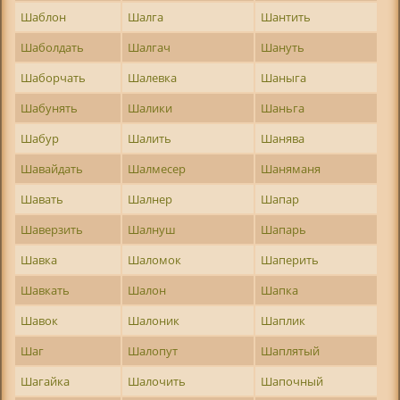
Шаблон
Шалга
Шантить
Шаболдать
Шалгач
Шануть
Шаборчать
Шалевка
Шаныга
Шабунять
Шалики
Шаньга
Шабур
Шалить
Шанява
Шавайдать
Шалмесер
Шаняманя
Шавать
Шалнер
Шапар
Шаверзить
Шалнуш
Шапарь
Шавка
Шаломок
Шаперить
Шавкать
Шалон
Шапка
Шавок
Шалоник
Шаплик
Шаг
Шалопут
Шаплятый
Шагайка
Шалочить
Шапочный