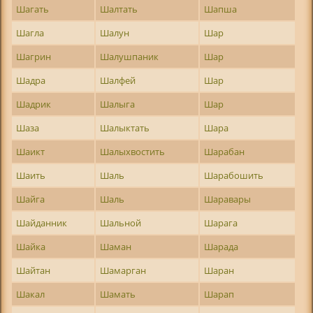
Шагать
Шалтать
Шапша
Шагла
Шалун
Шар
Шагрин
Шалушпаник
Шар
Шадра
Шалфей
Шар
Шадрик
Шалыга
Шар
Шаза
Шалыктать
Шара
Шаикт
Шалыхвостить
Шарабан
Шаить
Шаль
Шарабошить
Шайга
Шаль
Шаравары
Шайданник
Шальной
Шарага
Шайка
Шаман
Шарада
Шайтан
Шамарган
Шаран
Шакал
Шамать
Шарап