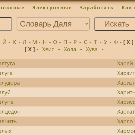
олковые
Электронные
Заработать
Как 
-
Й
-
К
-
Л
-
М
-
Н
-
О
-
П
-
Р
-
С
-
Т
-
У
-
Ф
-
[ Х ]
[ Х ]
-
Хвис
-
Хола
-
Хува
-
алтуга
Харей
алуга
Харзи
алудора
Хариз
алуй
Харит
алупа
Хариу
алцедон
Харка
алчить
Харло
алых
Хармо