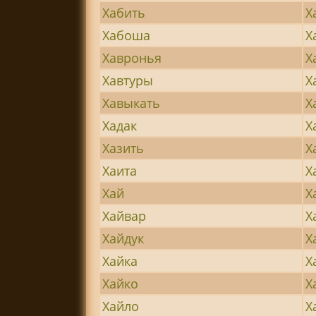
Хабить
Х
Хабоша
Х
Хавронья
Х
Хавтуры
Х
Хавыкать
Х
Хадак
Х
Хазить
Х
Хаита
Х
Хай
Х
Хайвар
Х
Хайдук
Х
Хайка
Х
Хайко
Х
Хайло
Х