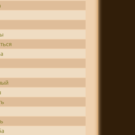
а
ры
ться
ча
ь
ный
ш
ть
ть
ба