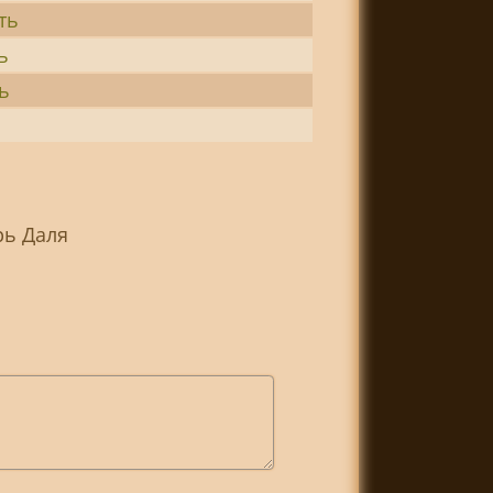
ть
ь
ь
рь Даля