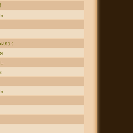
й
ть
я
филак
ья
ль
з
ть