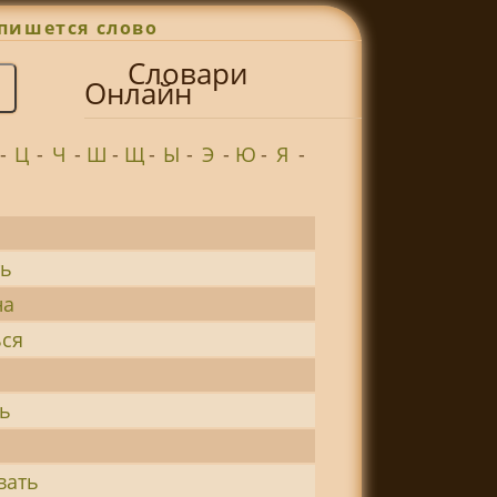
пишется слово
Словари
Онлайн
-
Ц
-
Ч
-
Ш
-
Щ
-
Ы
-
Э
-
Ю
-
Я
-
ть
на
ься
с
ть
вать