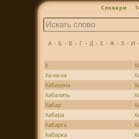
Словари
Т
А
-
Б
-
В
-
Г
-
Д
-
Е
-
Ж
-
З
-
И
Х
Х
Ха-ха-ха
Х
Хабазина
Х
Хабалить
Х
Хабар
Х
Хабара
Х
Хабарга
Х
Хабарка
Х