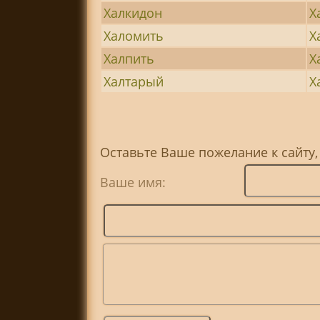
Халкидон
Х
Халомить
Х
Халпить
Х
Халтарый
Х
Оставьте Ваше пожелание к сайту,
Ваше имя: