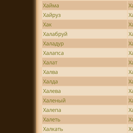
Хайма
Х
Хайруз
Х
Хак
Х
Халабруй
Х
Халадур
Х
Халапса
Х
Халат
Х
Халва
Х
Халда
Х
Халева
Х
Халеный
Х
Халепа
Х
Халеть
Х
Халкать
Х