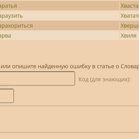
аратья
Хваста
араузить
Хватат
арахориться
Хверш
арва
Хвиля
 или опишите найденную ошибку в статье о Слова
Код (для знающих):