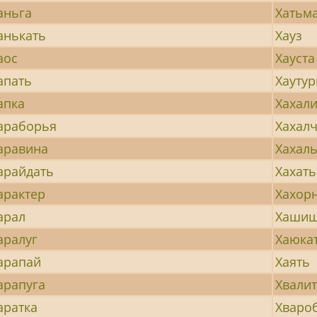
аньга
Хатьм
анькать
Хауз
аос
Хауста
апать
Хауту
апка
Хахали
араборья
Хахал
аравина
Хахал
арайдать
Хахать
арактер
Хахор
арал
Хаши
аралуг
Хаюка
арапай
Хаять
арапуга
Хвали
аратка
Хваро