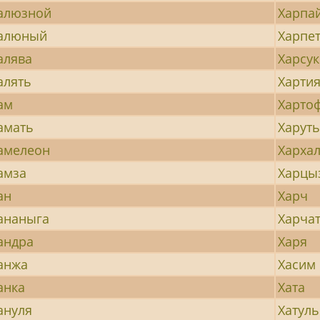
алюзной
Харпа
алюный
Харпе
алява
Харсук
алять
Харти
ам
Харто
амать
Харут
амелеон
Харха
амза
Харцы
ан
Харч
ананыга
Харча
андра
Харя
анжа
Хасим
анка
Хата
ануля
Хатуль