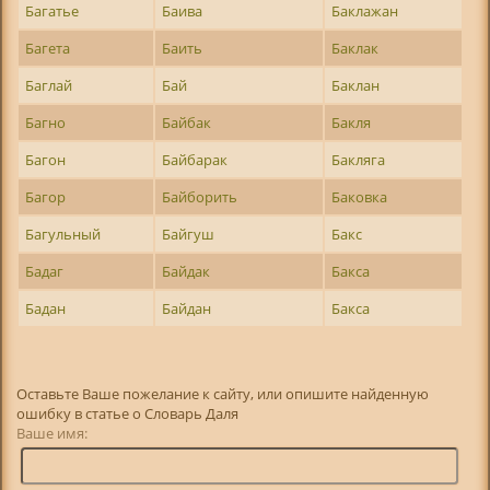
Багатье
Баива
Баклажан
Багета
Баить
Баклак
Баглай
Бай
Баклан
Багно
Байбак
Бакля
Багон
Байбарак
Бакляга
Багор
Байборить
Баковка
Багульный
Байгуш
Бакс
Бадаг
Байдак
Бакса
Бадан
Байдан
Бакса
Оставьте Ваше пожелание к сайту, или опишите найденную
ошибку в статье о Словарь Даля
Ваше имя: