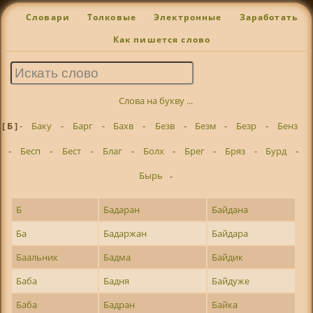
Словари
Толковые
Электронные
Заработать
Как пишется слово
Слова на букву ...
[ Б ]
-
Баку
-
Барг
-
Бахв
-
Безв
-
Безм
-
Безр
-
Бенз
-
Бесп
-
Бест
-
Благ
-
Болх
-
Брег
-
Бряз
-
Бурд
-
Бырь
-
Б
Бадаран
Байдана
Ба
Бадаржан
Байдара
Баальник
Бадма
Байдик
Баба
Бадня
Байдуже
Баба
Бадран
Байка