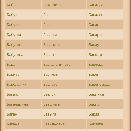
Бабр
Баженина
Бакалда
Бабук
Баз
Бакалея
Бабуля
База
Бакан
Бабуша
Базальт
Бакари
Бабуши
Базанить
Бакаут
Бабушка
Базар
Бакборт
Бава
Базгальничать
Бакеева
Бавить
Базилик
Бакен
Бавольник
Базлать
Бакенбарда
Багаж
Базлук
Бакинка
Багалярина
Базулить
Бакир
Баган
Базыга
Бакла
Багана
Базьяновка
Баклага