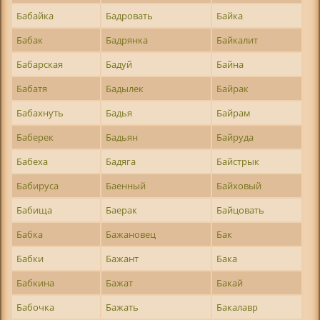
Бабайка
Бадровать
Байка
Бабак
Бадрянка
Байкалит
Бабарская
Бадуй
Байна
Бабатя
Бадылек
Байрак
Бабахнуть
Бадья
Байрам
Баберек
Бадьян
Байруда
Бабеха
Бадяга
Байстрык
Бабируса
Баенный
Байховый
Бабища
Баерак
Байцовать
Бабка
Бажановец
Бак
Бабки
Бажант
Бака
Бабкина
Бажат
Бакай
Бабочка
Бажать
Бакалавр