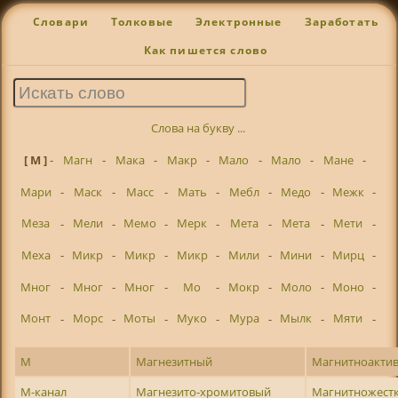
Словари
Толковые
Электронные
Заработать
Как пишется слово
Слова на букву ...
[ М ]
-
Магн
-
Мака
-
Макр
-
Мало
-
Мало
-
Мане
-
Мари
-
Маск
-
Масс
-
Мать
-
Мебл
-
Медо
-
Межк
-
Меза
-
Мели
-
Мемо
-
Мерк
-
Мета
-
Мета
-
Мети
-
Меха
-
Микр
-
Микр
-
Микр
-
Мили
-
Мини
-
Мирц
-
Мног
-
Мног
-
Мног
-
Мо
-
Мокр
-
Моло
-
Моно
-
Монт
-
Морс
-
Моты
-
Муко
-
Мура
-
Мылк
-
Мяти
-
М
Магнезитный
Магнитноакти
М-канал
Магнезито-хромитовый
Магнитножест