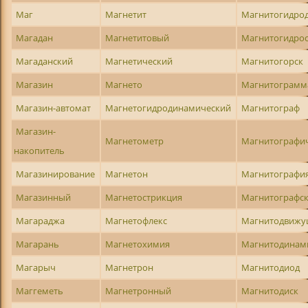
Маг
Магнетит
Магнитогидро
Магадан
Магнетитовый
Магнитогидрос
Магаданский
Магнетический
Магнитогорск
Магазин
Магнето
Магнитограмм
Магазин-автомат
Магнетогидродинамический
Магнитограф
Магазин-
Магнетометр
Магнитографи
накопитель
Магазинирование
Магнетон
Магнитографи
Магазинный
Магнетострикция
Магнитографс
Магараджа
Магнетофлекс
Магнитодвиж
Магарань
Магнетохимия
Магнитодинам
Магарыч
Магнетрон
Магнитодиод
Маггеметь
Магнетронный
Магнитодиск