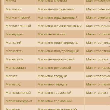
Магма
Магнитно-жесткий
Магнитометри
Магматий
Магнитно-импульсный
Магнитомехан
Магматический
Магнитно-индукционный
Магнитомехан
Магматогенный
Магнитно-люминесцентный
Магнитонасы
Магнадура
Магнитно-мягкий
Магнитоопиче
Магналий
Магнитно-ориентировать
Магнитооптик
Магналить
Магнитно-полупроводный
Магнитооптич
Магналиум
Магнитно-порошковый
Магнитопауза
Магнамицин
Магнитно-рельсовый
Магнитоплазм
Магнат
Магнитно-твердый
Магнитоплазм
Магнацид
Магнитно-твердеть
Магнитоплазм
Магнезиальный
Магнитно-тормозной
Магнитопласт
Магнезиоферрит
Магнитно-тормозный
Магнезит
Магнитно-электрический