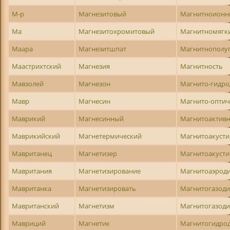
М-р
Магнезитовый
Магнитноион
Ма
Магнезитохромитовый
Магнитномягк
Маара
Магнезитшпат
Магнитнополу
Маастрихтский
Магнезия
Магнитность
Мавзолей
Магнезон
Магнито-гидр
Мавр
Магнесин
Магнито-оптич
Маврикий
Магнесинный
Магнитоактив
Маврикийский
Магнетермический
Магнитоакусти
Мавританец
Магнетизер
Магнитоакусти
Мавритания
Магнетизирование
Магнитоаэрод
Мавританка
Магнетизировать
Магнитогазод
Мавританский
Магнетизм
Магнитогазод
Мавриций
Магнетик
Магнитогидро