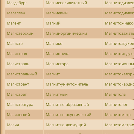
Магдебург
Магниевосиликатный
Магнитодиэлек
Магеллан
Магниевый
Магнитодиэлек
Магент
Магний
Магнитожидко
Магистерский
Магнийорганический
Магнитозажат
Магистр
Магнико
Магнитозвуко
Магистрал
Магнионика
Магнитоиндук
Магистраль
Магнистора
Магнитоионн
Магистральный
Магнит
Магнитокалор
Магистрант
Магнит-уничтожитель
Магнитокарди
Магистрат
Магнитный
Магнитола
Магистратура
Магнитно-абразивный
Магнитолог
Магический
Магнитно-акустический
Магнитометр
Магия
Магнитно-движущий
Магнитометри