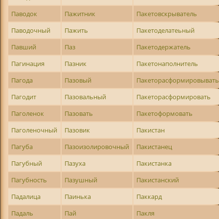
Паводок
Пажитник
Пакетовскрыватель
Паводочный
Пажить
Пакетоделатеьный
Павший
Паз
Пакетодержатель
Пагинация
Пазник
Пакетонаполнитель
Пагода
Пазовый
Пакеторасформировыват
Пагодит
Пазовальный
Пакеторасформировать
Паголенок
Пазовать
Пакетоформовать
Паголеночный
Пазовик
Пакистан
Пагуба
Пазоизолировочный
Пакистанец
Пагубный
Пазуха
Пакистанка
Пагубность
Пазушный
Пакистанский
Падалица
Паинька
Паккард
Падаль
Пай
Пакля