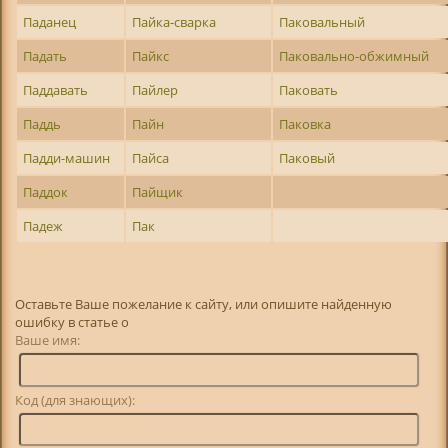
Паданец
Пайка-сварка
Паковальный
Падать
Пайкс
Паковально-обжимный
Паддавать
Пайлер
Паковать
Паддь
Пайн
Паковка
Падди-машин
Пайса
Паковый
Паддок
Пайщик
Падеж
Пак
Оставьте Ваше пожелание к сайту, или опишите найденную
ошибку в статье о
Ваше имя:
Код (для знающих):