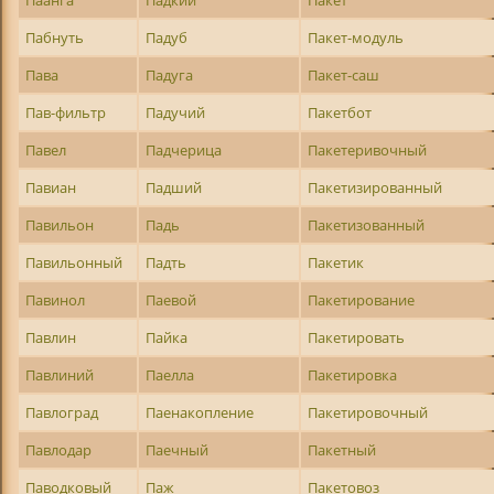
Паанга
Падкий
Пакет
Пабнуть
Падуб
Пакет-модуль
Пава
Падуга
Пакет-саш
Пав-фильтр
Падучий
Пакетбот
Павел
Падчерица
Пакетеривочный
Павиан
Падший
Пакетизированный
Павильон
Падь
Пакетизованный
Павильонный
Падть
Пакетик
Павинол
Паевой
Пакетирование
Павлин
Пайка
Пакетировать
Павлиний
Паелла
Пакетировка
Павлоград
Паенакопление
Пакетировочный
Павлодар
Паечный
Пакетный
Паводковый
Паж
Пакетовоз