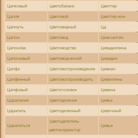
Цапковый
Цветобаланс
Цвиттер
Цапля
Цветовой
Цвиттер-ион
Цапнуть
Цветовидный
Цд
Цапон
Цветовод
Цеаксантин
Цапонлак
Цветоводство
Цевадиллина
Цапоновый
Цветоводческий
Цевадин
Цапфа
Цветовоспроизведение
Цевиан
Цапфенный
Цветовоспроизводить
Цевиллина
Цапфовый
Цветоголовок
Цевина
Царапание
Цветоделение
Цевка
Царапать
Цветоделенный
Цевочный
Цветоделитель-
Царапаться
Цевье
цветокорректор