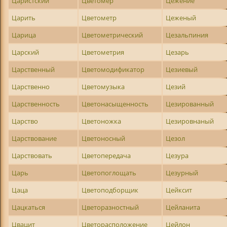
Царистский
Цветомер
Цежение
Царить
Цветометр
Цеженый
Царица
Цветометрический
Цезальпиния
Царский
Цветометрия
Цезарь
Царственный
Цветомодификатор
Цезиевый
Царственно
Цветомузыка
Цезий
Царственность
Цветонасыщенность
Цезированный
Царство
Цветоножка
Цезировнаный
Царствование
Цветоносный
Цезол
Царствовать
Цветопередача
Цезура
Царь
Цветопоглощать
Цезурный
Цаца
Цветоподборщик
Цейксит
Цацкаться
Цветоразностный
Цейланита
Цвацит
Цветорасположение
Цейлон