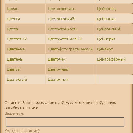
Цвель
Цветосдвигать
Цейлонец
Цвести
Цветостойкий
Цейлонка
Цвета
Цветостойкость
Цейлонский
Цветастый
Цветоустойчивый
Цейнерит
Цветение
Цветофотографический
Цейтнот
Цветень
Цветочек
Цейтраферный
Цветик
Цветочный
Цветистый
Цветочник
Оставьте Ваше пожелание к сайту, или опишите найденную
ошибку в статье о
Ваше имя:
Код (для знающих):