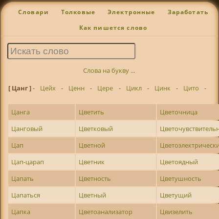
Словари
Толковые
Электронные
Заработать
Как пишется слово
Слова на букву ...
[ Цанг ]
-
Цейх
-
Ценн
-
Цере
-
Цикл
-
Цинк
-
Цито
-
Цанга
Цветить
Цветочница
Цанговый
Цветковый
Цветочувствитель
Цап
Цветной
Цветоэлектрическ
Цап-царап
Цветник
Цветоядный
Цапать
Цветность
Цветушность
Цапаться
Цветный
Цветущий
Цапка
Цветоанализатор
Цвизелить