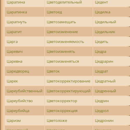
Царапина
Цветоделительный
Цедент
Царапинка
Цветоед
Цедилка
Царапнуть
Цветозамещать
Цедильный
Царатит
Цветоизменение
Цедильник
Царга
Цветоизменяемость
Цедить
Царевич
Цветоизменять
Цедра
Царевна
Цветоизменяться
Цедрарин
Царедворец
Цветок
Цедрат
Царек
Цветокорректирование
Цедратный
Цареубийственный
Цветокорректирующий
Цедренный
Цареубийство
Цветокорректор
Цедрин
Цареубийца
Цветокоррекция
Цедрол
Царизм
Цветоложе
Цедронин