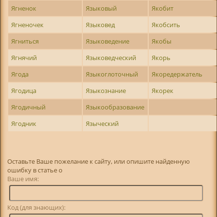
Ягненок
Языковый
Якобит
Ягненочек
Языковед
Якобсить
Ягниться
Языковедение
Якобы
Ягнячий
Языковедческий
Якорь
Ягода
Языкоглоточный
Якоредержатель
Ягодица
Языкознание
Якорек
Ягодичный
Языкообразование
Ягодник
Языческий
Оставьте Ваше пожелание к сайту, или опишите найденную
ошибку в статье о
Ваше имя:
Код (для знающих):