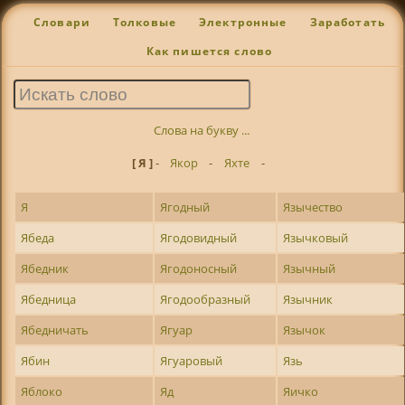
Словари
Толковые
Электронные
Заработать
Как пишется слово
Слова на букву ...
[ Я ]
-
Якор
-
Яхте
-
Я
Ягодный
Язычество
Ябеда
Ягодовидный
Язычковый
Ябедник
Ягодоносный
Язычный
Ябедница
Ягодообразный
Язычник
Ябедничать
Ягуар
Язычок
Ябин
Ягуаровый
Язь
Яблоко
Яд
Яичко