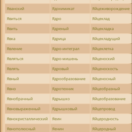
Яванский
Ядохимикат
Яйцеживорождение
Явиться
Ядро
Яйцеклад
Явить
Ядреный
Яйцекладка
Явка
Ядрица
Яйцекладущий
Явление
Ядро-интеграл
Яйцеклетка
Являться
Ядро-мишень
Яйценоский
Являть
Ядровый
Яйценоскость
Явный
Ядрообразование
Яйценосный
Явно
Ядротехник
Яйцеобразный
Явнобрачный
Ядрышко
Яйцеобразование
Явновыраженный
Ядрышковый
Яйцепровод
Явнокристаллический
Яеин
Яйцеродность
Явнополюсный
Яенин
Яйцеродный