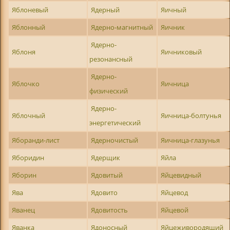
Яблоневый
Ядерный
Яичный
Яблонный
Ядерно-магнитный
Яичник
Ядерно-
Яблоня
Яичниковый
резонансный
Ядерно-
Яблочко
Яичница
физический
Ядерно-
Яблочный
Яичница-болтунья
энергетический
Яборанди-лист
Ядерночистый
Яичница-глазунья
Яборидин
Ядерщик
Яйла
Яборин
Ядовитый
Яйцевидный
Ява
Ядовито
Яйцевод
Яванец
Ядовитость
Яйцевой
Яванка
Ядоносный
Яйцеживородящий