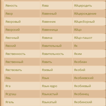
Явность
Язва
Яйцеродить
Явор
Язвенный
Яйцерождение
Яворовый
Язвенник
Яйцесборный
Яворский
Язвенница
Яйцо
Явочный
Язвина
Яйцо-пашот
Явский
Язвительный
Як
Явственность
Язвительность
Яким
Явственный
Язвить
Якобиан
Явствовать
Язевый
Якобий
Явь
Язык
Якобиевский
Яга
Язык-ядро
Якобиевый
Ягдташ
Языкастый
Якобинец
Ягель
Языкатый
Якобинский