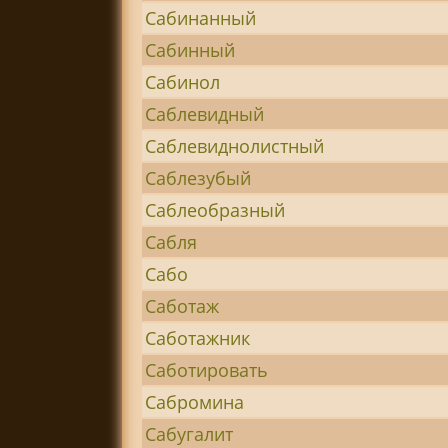
Сабинанный
Сабинный
Сабинол
Саблевидный
Саблевиднолистный
Саблезубый
Саблеобразный
Сабля
Сабо
Саботаж
Саботажник
Саботировать
Сабромина
Сабугалит