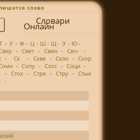
пишется слово
Словари
Онлайн
Т
-
У
-
Ф
-
Ц
-
Ш
-
Щ
-
Э
-
Ю
-
Свер
-
Свет
-
Свин
-
Свч-
-
х
-
Ск
-
Скве
-
Скло
-
Скор
Сомн
-
Сопу
-
Сосс
-
Соци
-
г
-
Стох
-
Стре
-
Стру
-
Стык
с
-
нский