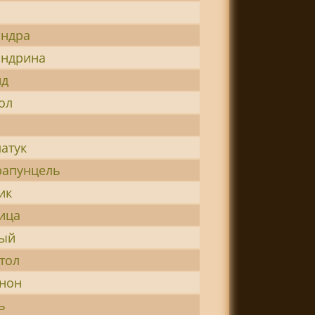
андра
андрина
ид
ол
латук
рапунцель
ик
ица
ный
тол
нон
ь