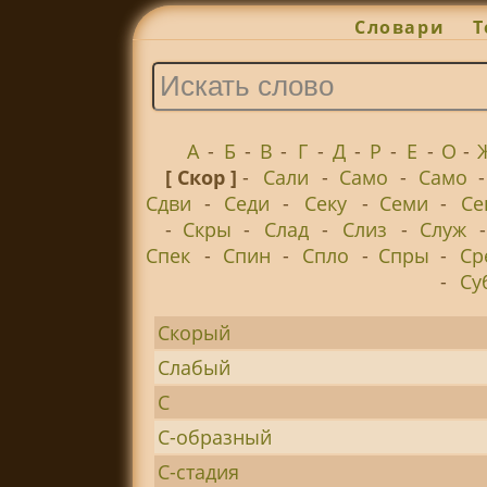
Словари
Т
А
-
Б
-
В
-
Г
-
Д
-
Р
-
Е
-
О
-
[ Скор ]
-
Сали
-
Само
-
Само
Сдви
-
Седи
-
Секу
-
Семи
-
Се
-
Скры
-
Слад
-
Слиз
-
Служ
Спек
-
Спин
-
Спло
-
Спры
-
Ср
-
Су
Скорый
Слабый
С
С-образный
С-стадия