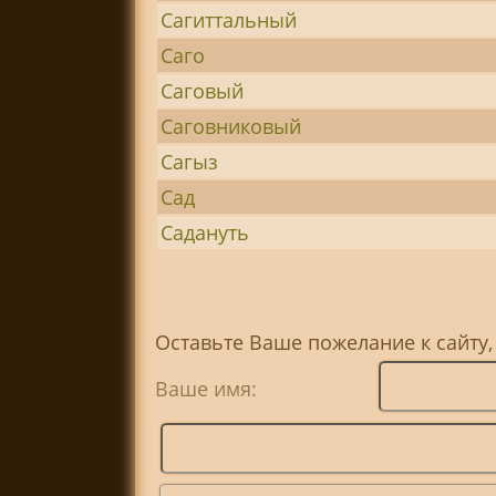
Сагиттальный
Саго
Саговый
Саговниковый
Сагыз
Сад
Садануть
Оставьте Ваше пожелание к сайту,
Ваше имя: