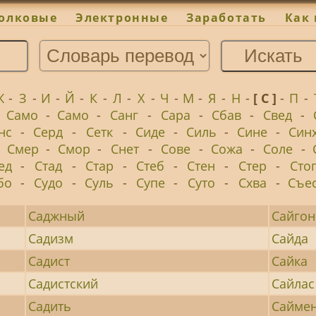
олковые
Электронные
Заработать
Как 
Ж
-
З
-
И
-
Й
-
К
-
Л
-
Х
-
Ч
-
М
-
Я
-
Н
-
[ С ]
-
П
-
-
Само
-
Само
-
Санг
-
Сара
-
Сбав
-
Свед
-
нс
-
Серд
-
Сетк
-
Сиде
-
Силь
-
Сине
-
Син
-
Смер
-
Смор
-
Снет
-
Сове
-
Сожа
-
Соле
-
ед
-
Стад
-
Стар
-
Стеб
-
Стен
-
Стер
-
Сто
бо
-
Судо
-
Суль
-
Супе
-
Суто
-
Схва
-
Съе
Саджный
Сайгон
Садизм
Сайда
Садист
Сайка
Садистский
Сайлас
Садить
Сайме