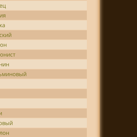
ец
ия
ка
ский
фон
онист
нин
льминовый
и
ковый
лон