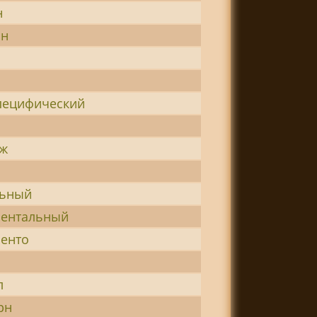
н
ин
пецифический
яж
льный
ментальный
енто
л
рн