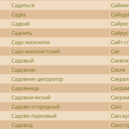
Садиться
Саймо
Садка
Сайод
Садкий
Сайрес
Саднить
Сайрус
Садо-мазохизм
Сайт-с
Садо-мазохистский
Сак
Садовый
Сакво
Садовник
Сакля
Садовник-декоратор
Сакра
Садовница
Сакра
Садовнический
Сакрам
Садово-огородный
Сакс
Садово-парковый
Саксау
Садовод
Саксго