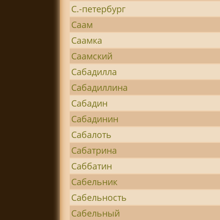
С.-петербург
Саам
Саамка
Саамский
Сабадилла
Сабадиллина
Сабадин
Сабадинин
Сабалоть
Сабатрина
Саббатин
Сабельник
Сабельность
Сабельный