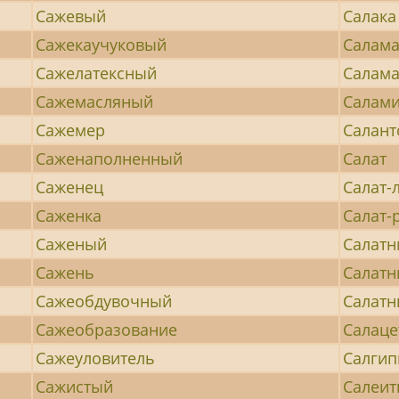
Сажевый
Салака
Сажекаучуковый
Салам
Сажелатексный
Салам
Сажемасляный
Салам
Сажемер
Салант
Саженаполненный
Салат
Саженец
Салат-
Саженка
Салат-
Саженый
Салатн
Сажень
Салатн
Сажеобдувочный
Салат
Сажеобразование
Салаце
Сажеуловитель
Салгип
Сажистый
Салеит