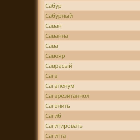
Сабур
Сабурный
Саван
Саванна
Сава
Савояр
Саврасый
Сага
Сагапенум
Сагарезитаннол
Сагенить
Сагиб
Сагитировать
Сагитта