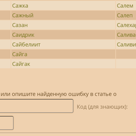
Сажка
Салем
Сажный
Салеп
Сазан
Салеха
Саидрик
Салива
Сайбелиит
Салив
Сайга
Сайгак
 или опишите найденную ошибку в статье о
Код (для знающих):