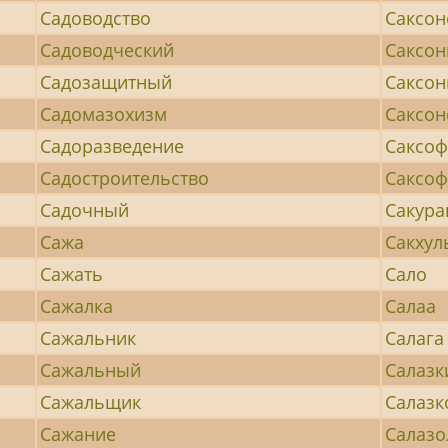
Садоводство
Саксон
Садоводческий
Саксон
Садозащитный
Саксон
Садомазохизм
Саксон
Садоразведение
Саксо
Садостроительство
Саксоф
Садочный
Сакура
Сажа
Сакху
Сажать
Сало
Сажалка
Салаа
Сажальник
Салага
Сажальный
Салазк
Сажальщик
Салаз
Сажание
Салазо