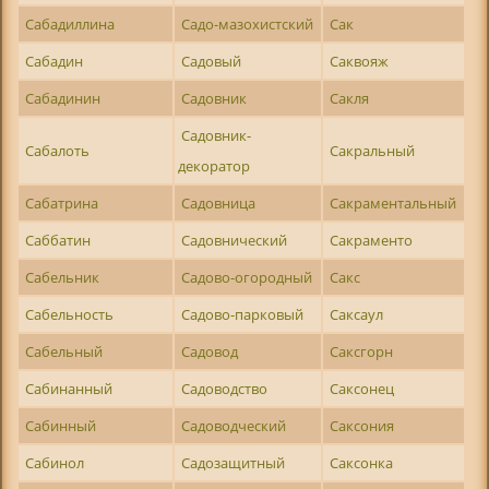
Сабадиллина
Садо-мазохистский
Сак
Сабадин
Садовый
Саквояж
Сабадинин
Садовник
Сакля
Садовник-
Сабалоть
Сакральный
декоратор
Сабатрина
Садовница
Сакраментальный
Саббатин
Садовнический
Сакраменто
Сабельник
Садово-огородный
Сакс
Сабельность
Садово-парковый
Саксаул
Сабельный
Садовод
Саксгорн
Сабинанный
Садоводство
Саксонец
Сабинный
Садоводческий
Саксония
Сабинол
Садозащитный
Саксонка