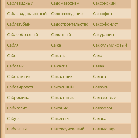
Саблевидный
Садомазохизм
Саксонский
Саблевиднолистный
Садоразведение
Саксофон
Саблезубый
Садостроительство
Саксофонист
Саблеобразный
Садочный
Сакуранин
Сабля
Сажа
Сакхульминовый
Сабо
Сажать
Сало
Саботаж
Сажалка
Салаа
Саботажник
Сажальник
Салага
Саботировать
Сажальный
Салазки
Сабромина
Сажальщик
Салазковый
Сабугалит
Сажание
Салазолон
Сабур
Сажевый
Салака
Сабурный
Сажекаучуковый
Саламандра