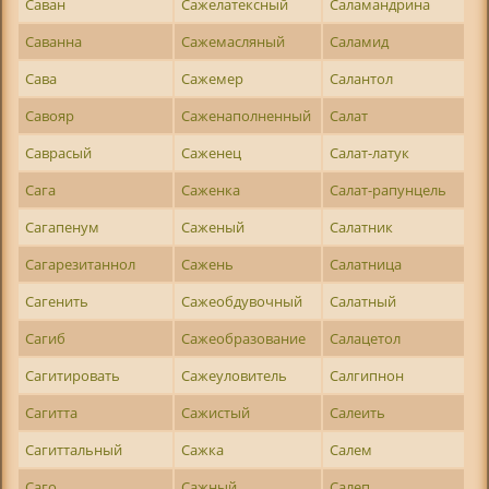
Саван
Сажелатексный
Саламандрина
Саванна
Сажемасляный
Саламид
Сава
Сажемер
Салантол
Савояр
Саженаполненный
Салат
Саврасый
Саженец
Салат-латук
Сага
Саженка
Салат-рапунцель
Сагапенум
Саженый
Салатник
Сагарезитаннол
Сажень
Салатница
Сагенить
Сажеобдувочный
Салатный
Сагиб
Сажеобразование
Салацетол
Сагитировать
Сажеуловитель
Салгипнон
Сагитта
Сажистый
Салеить
Сагиттальный
Сажка
Салем
Саго
Сажный
Салеп