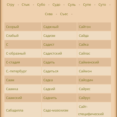
Стру
-
Стык
-
Субо
-
Судо
-
Суль
-
Супе
-
Суто
-
Схва
-
Съес
-
Скорый
Саджный
Сайгон
Слабый
Садизм
Сайда
С
Садист
Сайка
С-образный
Садистский
Сайлас
С-стадия
Садить
Сайменский
С.-петербург
Садиться
Саймон
Саам
Садка
Сайодин
Саамка
Садкий
Сайрес
Саамский
Саднить
Сайрус
Сайт-
Сабадилла
Садо-мазохизм
специфический