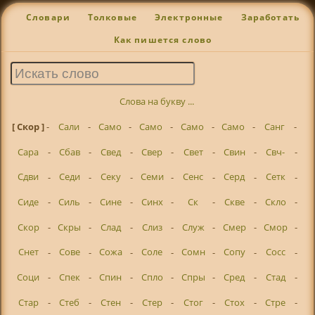
Словари
Толковые
Электронные
Заработать
Как пишется слово
Слова на букву ...
[ Скор ]
-
Сали
-
Само
-
Само
-
Само
-
Само
-
Санг
-
Сара
-
Сбав
-
Свед
-
Свер
-
Свет
-
Свин
-
Свч-
-
Сдви
-
Седи
-
Секу
-
Семи
-
Сенс
-
Серд
-
Сетк
-
Сиде
-
Силь
-
Сине
-
Синх
-
Ск
-
Скве
-
Скло
-
Скор
-
Скры
-
Слад
-
Слиз
-
Служ
-
Смер
-
Смор
-
Снет
-
Сове
-
Сожа
-
Соле
-
Сомн
-
Сопу
-
Сосс
-
Соци
-
Спек
-
Спин
-
Спло
-
Спры
-
Сред
-
Стад
-
Стар
-
Стеб
-
Стен
-
Стер
-
Стог
-
Стох
-
Стре
-