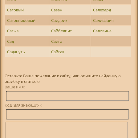
Саговый
Сазан
Салехард
Саговниковый
Саидрик
Саливация
Сагыз
Сайбелиит
Саливина
Сад
Сайга
Садануть
Сайгак
Оставьте Ваше пожелание к сайту, или опишите найденную
ошибку в статье о
Ваше имя:
Код (для знающих):