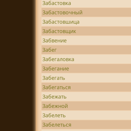
Забастовка
Забастовочный
Забастовшица
Забастовщик
Забвение
Забег
Забегаловка
Забегание
Забегать
Забегаться
Забежать
Забежной
Забелеть
Забелеться