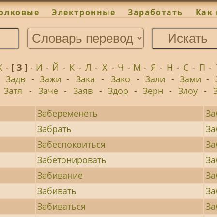
олковые
Электронные
Заработать
Как 
Ж
-
[ З ]
-
И
-
Й
-
К
-
Л
-
Х
-
Ч
-
М
-
Я
-
Н
-
С
-
П
-
-
Задв
-
Зажи
-
Зака
-
Зако
-
Зали
-
Зами
-
Затя
-
Заче
-
Заяв
-
Здор
-
Зерн
-
Злоу
-
Забеременеть
За
Забрать
За
Забеспокоиться
За
Забетонировать
За
Забивание
За
Забивать
За
Забиваться
За