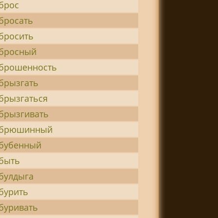
брос
бросать
бросить
бросный
брошенность
брызгать
брызгаться
брызгивать
абрюшинный
бубенный
быть
булдыга
бурить
буривать