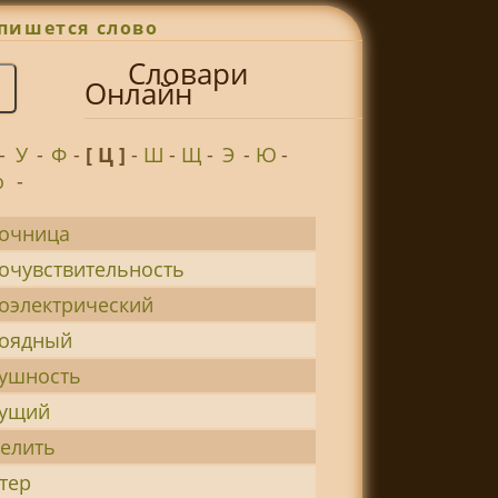
пишется слово
Словари
Онлайн
-
У
-
Ф
-
[ Ц ]
-
Ш
-
Щ
-
Э
-
Ю
-
о
-
очница
очувствительность
оэлектрический
тоядный
ушность
тущий
елить
тер