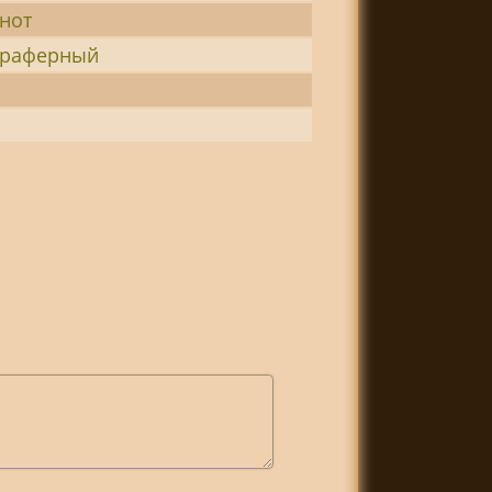
нот
траферный