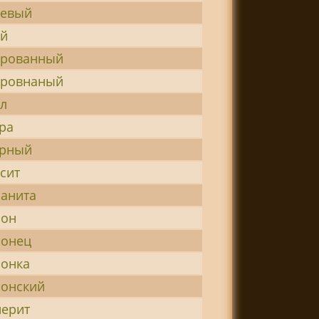
иевый
ий
ированный
ировнаный
л
ра
урный
сит
анита
лон
лонец
онка
онский
ерит