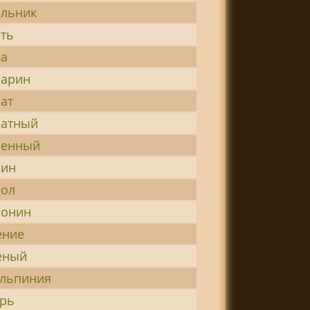
льник
ть
ра
рарин
ат
ратный
ренный
рин
рол
ронин
ение
еный
льпиния
рь