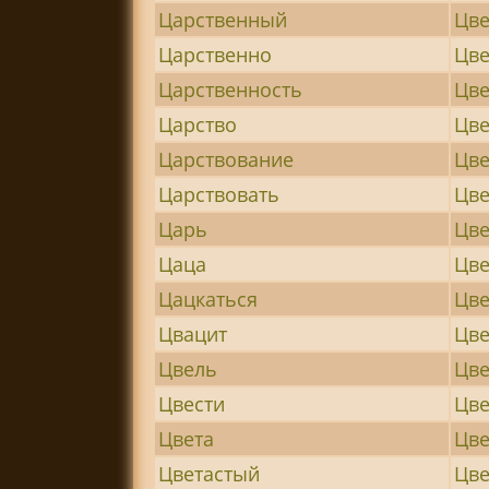
Царственный
Цве
Царственно
Цве
Царственность
Цв
Царство
Цве
Царствование
Цв
Царствовать
Цве
Царь
Цве
Цаца
Цв
Цацкаться
Цве
Цвацит
Цве
Цвель
Цве
Цвести
Цве
Цвета
Цве
Цветастый
Цве