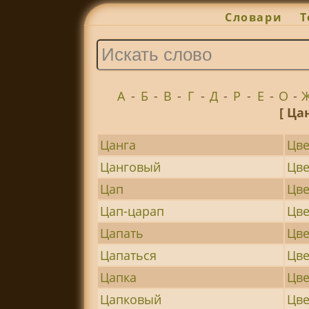
Словари
Т
А
-
Б
-
В
-
Г
-
Д
-
Р
-
Е
-
О
-
[ Ца
Цанга
Цве
Цанговый
Цв
Цап
Цве
Цап-царап
Цве
Цапать
Цве
Цапаться
Цв
Цапка
Цве
Цапковый
Цве