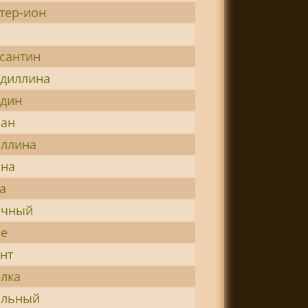
тер-ион
сантин
диллина
дин
иан
ллина
ина
а
очный
ье
нт
лка
ильный