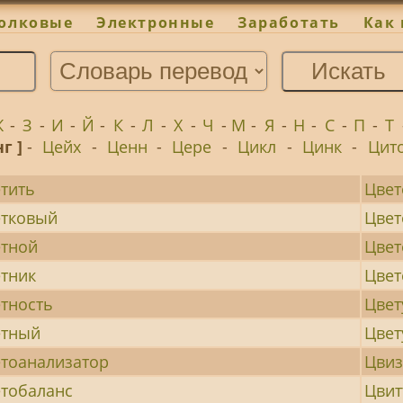
олковые
Электронные
Заработать
Как 
Ж
-
З
-
И
-
Й
-
К
-
Л
-
Х
-
Ч
-
М
-
Я
-
Н
-
С
-
П
-
Т
нг ]
-
Цейх
-
Ценн
-
Цере
-
Цикл
-
Цинк
-
Цит
тить
Цвет
етковый
Цвет
тной
Цвет
тник
Цве
тность
Цвет
етный
Цве
тоанализатор
Цвиз
тобаланс
Цвит