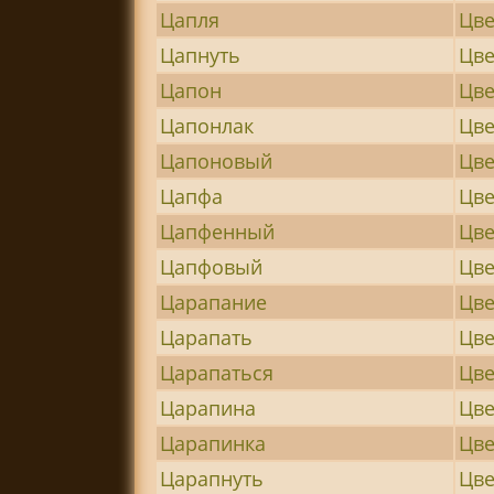
Цапля
Цве
Цапнуть
Цв
Цапон
Цве
Цапонлак
Цве
Цапоновый
Цве
Цапфа
Цве
Цапфенный
Цве
Цапфовый
Цве
Царапание
Цве
Царапать
Цв
Царапаться
Цве
Царапина
Цве
Царапинка
Цве
Царапнуть
Цв