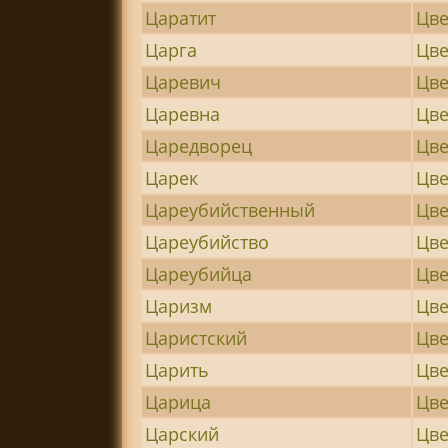
Царатит
Цве
Царга
Цве
Царевич
Цве
Царевна
Цве
Царедворец
Цве
Царек
Цве
Цареубийственный
Цв
Цареубийство
Цве
Цареубийца
Цве
Царизм
Цв
Царистский
Цв
Царить
Цве
Царица
Цве
Царский
Цве