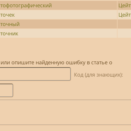
тофотографический
Цейт
точек
Цей
еточный
точник
 или опишите найденную ошибку в статье о
Код (для знающих):