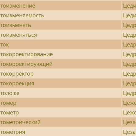
тоизменение
Цеди
тоизменяемость
Цеди
тоизменять
Цед
тоизменяться
Цед
ток
Цедр
токорректирование
Цед
етокорректирующий
Цед
токорректор
Цед
токоррекция
Цед
етоложе
Цед
етомер
Цеж
тометр
Цеж
тометрический
Цеза
тометрия
Цеза