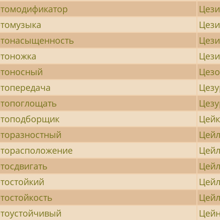
томодификатор
Цез
томузыка
Цез
етонасыщенность
Цез
тоножка
Цез
етоносный
Цезо
топередача
Цезу
топоглощать
Цез
етоподборщик
Цейк
торазностный
Цейл
торасположение
Цей
тосдвигать
Цей
тостойкий
Цейл
тостойкость
Цейл
тоустойчивый
Цейн