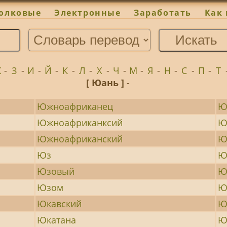
олковые
Электронные
Заработать
Как 
Ж
-
З
-
И
-
Й
-
К
-
Л
-
Х
-
Ч
-
М
-
Я
-
Н
-
С
-
П
-
Т
[ Юань ]
-
Южноафриканец
Ю
Южноафриканксий
Ю
Южноафриканский
Ю
Юз
Ю
Юзовый
Ю
Юзом
Ю
Юкавский
Ю
Юкатана
Ю