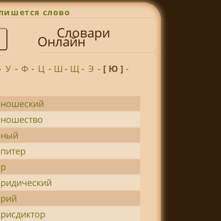
пишется слово
Словари
Онлайн
-
У
-
Ф
-
Ц
-
Ш
-
Щ
-
Э
-
[ Ю ]
-
ношеский
ношество
ный
питер
р
ридический
рий
рисдиктор