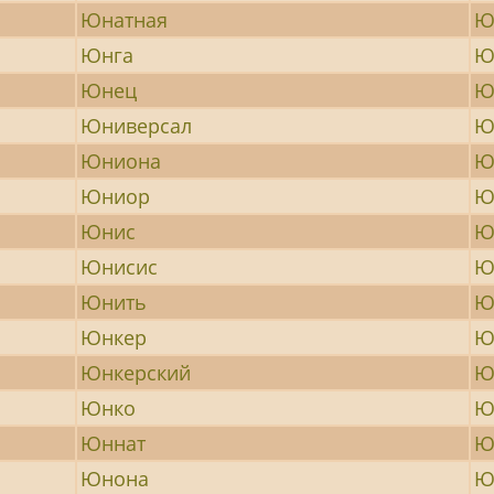
Юнатная
Ю
Юнга
Ю
Юнец
Ю
Юниверсал
Ю
Юниона
Ю
Юниор
Ю
Юнис
Ю
Юнисис
Ю
Юнить
Ю
Юнкер
Ю
Юнкерский
Ю
Юнко
Ю
Юннат
Ю
Юнона
Ю