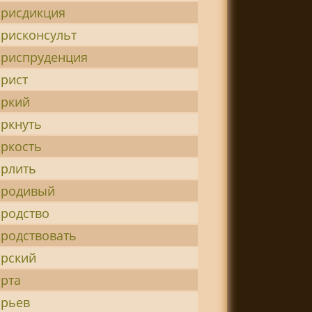
рисдикция
рисконсульт
риспруденция
рист
ркий
ркнуть
ркость
рлить
родивый
родство
родствовать
рский
рта
рьев