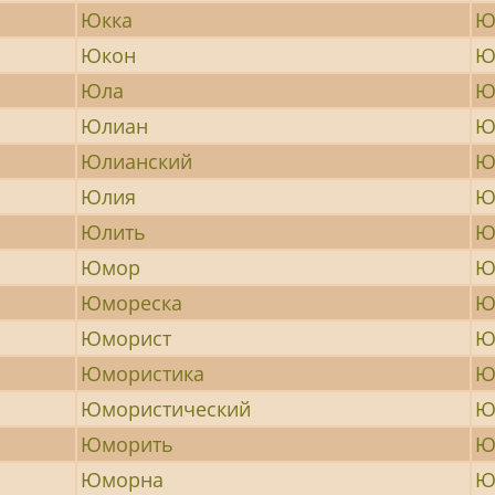
Юкка
Ю
Юкон
Ю
Юла
Ю
Юлиан
Ю
Юлианский
Ю
Юлия
Ю
Юлить
Ю
Юмор
Ю
Юмореска
Ю
Юморист
Ю
Юмористика
Ю
Юмористический
Ю
Юморить
Ю
Юморна
Ю