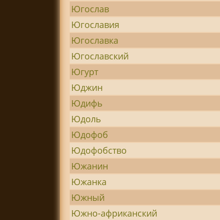
Югослав
Югославия
Югославка
Югославский
Югурт
Юджин
Юдифь
Юдоль
Юдофоб
Юдофобство
Южанин
Южанка
Южный
Южно-африканский