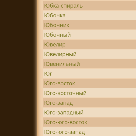
Юбка-спираль
Юбочка
Юбочник
Юбочный
Ювелир
Ювелирный
Ювенильный
Юг
Юго-восток
Юго-восточный
Юго-запад
Юго-западный
Юго-юго-восток
Юго-юго-запад