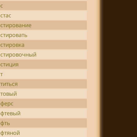
с
стас
стирование
стировать
стировка
стировочный
стиция
т
титься
товый
ферс
фтевый
фть
фтяной