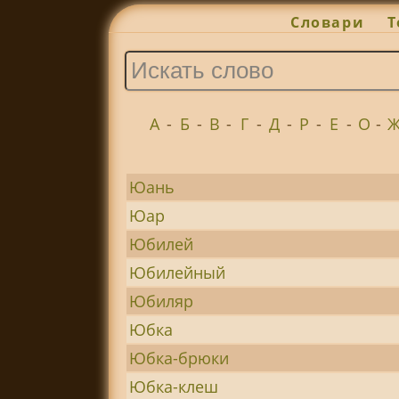
Словари
Т
А
-
Б
-
В
-
Г
-
Д
-
Р
-
Е
-
О
-
Юань
Юар
Юбилей
Юбилейный
Юбиляр
Юбка
Юбка-брюки
Юбка-клеш