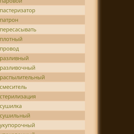
-паровой
-пастеризатор
-патрон
-пересасывать
-плотный
-провод
-разливный
-разливочный
-распылительный
-смеситель
-стерилизация
-сушилка
-сушильный
-укупорочный