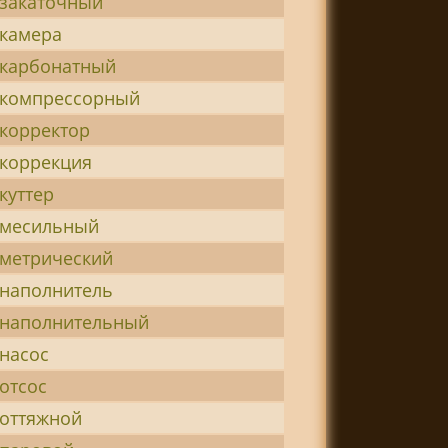
-закаточный
-камера
-карбонатный
-компрессорный
-корректор
-коррекция
куттер
-месильный
-метрический
-наполнитель
-наполнительный
насос
отсос
-оттяжной