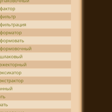
-упаковочный
-фактор
-фильтр
-фильтрация
-форматор
-формовать
-формовочный
-шлаковый
-эжекторный
эксикатор
экстрактор
анный
ать
вать