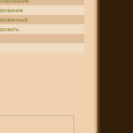
изирование
ирование
ированный
ировать