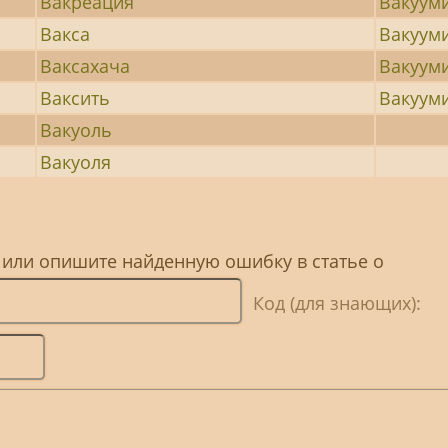
Вакреация
Вакуум
Вакса
Вакуум
Ваксахача
Вакуум
Ваксить
Вакуум
Вакуоль
Вакуоля
 или опишите найденную ошибку в статье о
Код (для знающих):