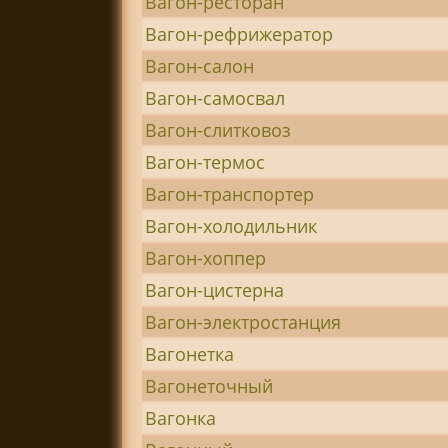
Вагон-ресторан
Вагон-рефрижератор
Вагон-салон
Вагон-самосвал
Вагон-слитковоз
Вагон-термос
Вагон-транспортер
Вагон-холодильник
Вагон-хоппер
Вагон-цистерна
Вагон-электростанция
Вагонетка
Вагонеточный
Вагонка