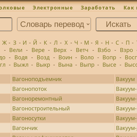
олковые
Электронные
Заработать
Как 
-
Ж
-
З
-
И
-
Й
-
К
-
Л
-
Х
-
Ч
-
М
-
Я
-
Н
-
С
-
П
-
х
-
Вели
-
Вере
-
Верх
-
Ветч
-
Взбо
-
Взро
до
-
Водя
-
Возд
-
Воин
-
Воло
-
Вопр
-
Вос
гл
-
Выжл
-
Выкр
-
Вына
-
Выпр
-
Высе
-
Выс
Вагоноподъемник
Вакуум
Вагонопоток
Вакуум
Вагоноремонтный
Вакуум
Вагоностроительный
Вакуум
Вагоносутки
Вакуум
Вагончик
Вакуум