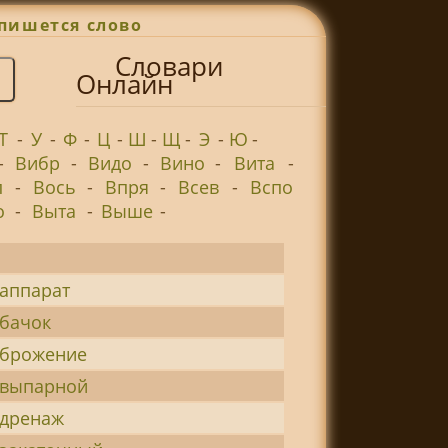
пишется слово
Словари
Онлайн
Т
-
У
-
Ф
-
Ц
-
Ш
-
Щ
-
Э
-
Ю
-
-
Вибр
-
Видо
-
Вино
-
Вита
-
п
-
Вось
-
Впря
-
Всев
-
Вспо
о
-
Выта
-
Выше
-
-аппарат
-бачок
-брожение
-выпарной
-дренаж