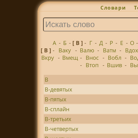
Словари
Т
А
-
Б
-
[ В ]
-
Г
-
Д
-
Р
-
Е
-
О
[ В ]
-
Ваку
-
Валю
-
Ватм
-
Вдо
Вкру
-
Вмещ
-
Внос
-
Вобл
-
Во
-
Втоп
-
Вшив
-
Вы
В
В-девятых
В-пятых
В-сплайн
В-третьих
В-четвертых