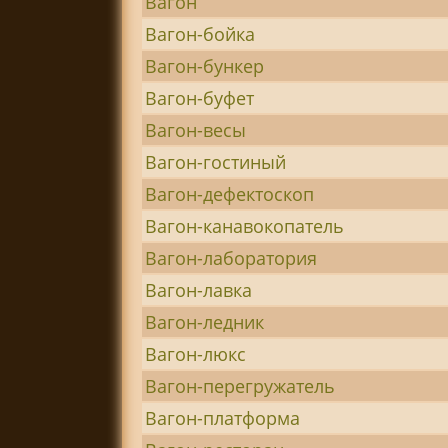
Вагон
Вагон-бойка
Вагон-бункер
Вагон-буфет
Вагон-весы
Вагон-гостиный
Вагон-дефектоскоп
Вагон-канавокопатель
Вагон-лаборатория
Вагон-лавка
Вагон-ледник
Вагон-люкс
Вагон-перегружатель
Вагон-платформа