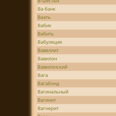
В-шестых
Ва-банк
Ваать
Вабик
Вабить
Вабуляция
Вавеллит
Вавилон
Вавилонский
Вага
Вагабонд
Вагинальный
Вагинит
Вагнерит