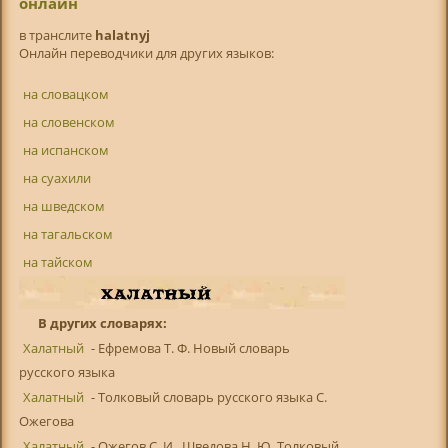
онлайн
в транслитe
halatnyj
Онлайн переводчики для других языков:
на словацком
на словенском
на испанском
на суахили
на шведском
на тагальском
на тайском
В других словарях:
Халатный
- Ефремова Т. Ф. Новый словарь
русского языка
Халатный
- Толковый словарь русского языка С.
Ожегова
Халатный
- Ожегов С. И., Шведова Н. Ю. Толковый