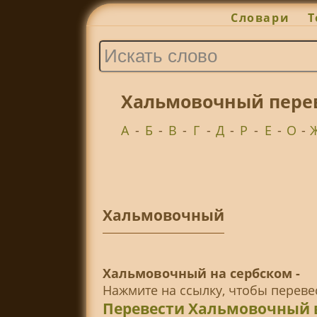
Словари
Т
Хальмовочный перев
А
-
Б
-
В
-
Г
-
Д
-
Р
-
Е
-
О
-
Хальмовочный
Хальмовочный на сербском -
Нажмите на ссылку, чтобы перев
Перевести Хальмовочный 