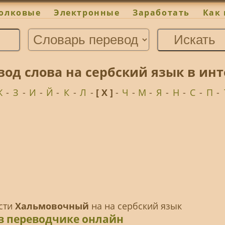
олковые
Электронные
Заработать
Как 
од слова на сербский язык в ин
Ж
-
З
-
И
-
Й
-
К
-
Л
-
[ Х ]
-
Ч
-
М
-
Я
-
Н
-
С
-
П
-
ести
Хальмовочный
на на сербский язык
в переводчике онлайн