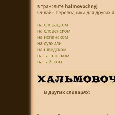
в транслитe
halmovochnyj
Онлайн переводчики для других я
на словацком
на словенском
на испанском
на суахили
на шведском
на тагальском
на тайском
В других словарях:
...