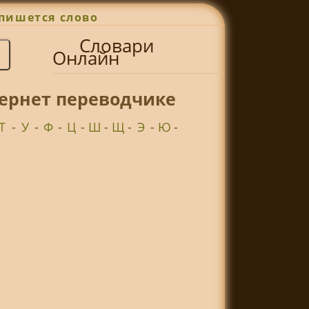
пишется слово
Словари
Онлайн
тернет переводчике
Т
-
У
-
Ф
-
Ц
-
Ш
-
Щ
-
Э
-
Ю
-