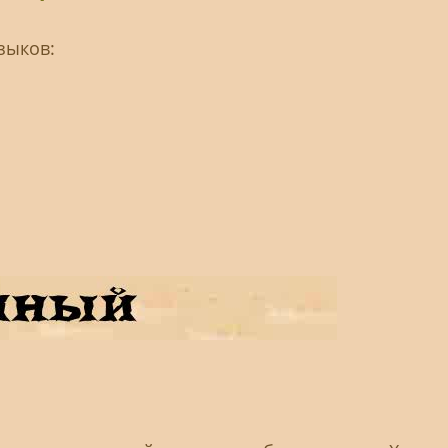
зыков: