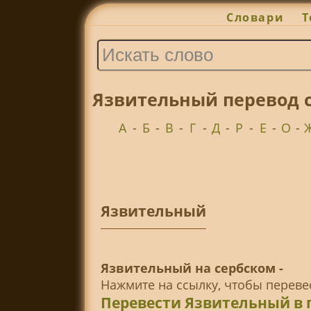
Словари
Т
Язвительный перевод с
А
-
Б
-
В
-
Г
-
Д
-
Р
-
Е
-
О
-
Язвительный
Язвительный на сербском -
Нажмите на ссылку, чтобы перев
Перевести Язвительный в 