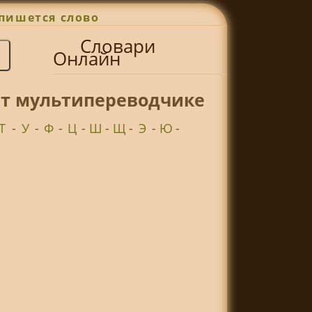
пишется слово
Словари
Онлайн
ет мультипереводчике
Т
-
У
-
Ф
-
Ц
-
Ш
-
Щ
-
Э
-
Ю
-