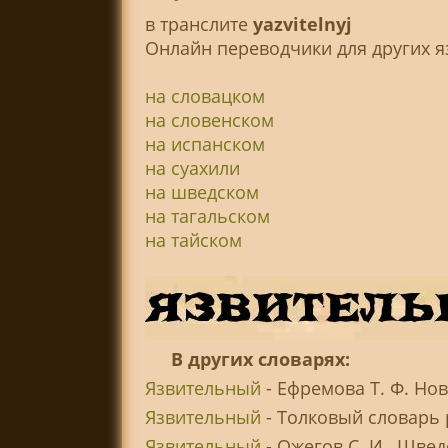
в транслитe
yazvitelnyj
Онлайн переводчики для других я
на словацком
на словенском
на испанском
на суахили
на шведском
на тагальском
на тайском
В других словарях:
Язвительный
- Ефремова Т. Ф. Но
Язвительный
- Толковый словарь 
Язвительный
- Ожегов С. И., Шве