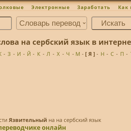
олковые
Электронные
Заработать
Как 
лова на сербский язык в интерн
Ж
-
З
-
И
-
Й
-
К
-
Л
-
Х
-
Ч
-
М
-
[ Я ]
-
Н
-
С
-
П
-
ести
Язвительный
на на сербский язык
переводчике онлайн