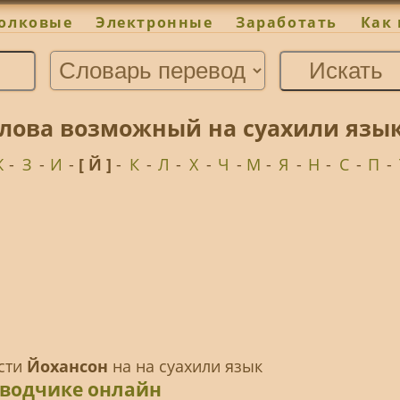
олковые
Электронные
Заработать
Как 
лова возможный на суахили язык
Ж
-
З
-
И
-
[ Й ]
-
К
-
Л
-
Х
-
Ч
-
М
-
Я
-
Н
-
С
-
П
-
ести
Йохансон
на на суахили язык
еводчике онлайн