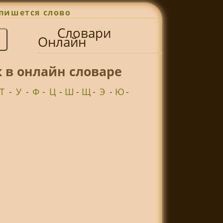
пишется слово
Словари
Онлайн
 в онлайн словаре
Т
-
У
-
Ф
-
Ц
-
Ш
-
Щ
-
Э
-
Ю
-