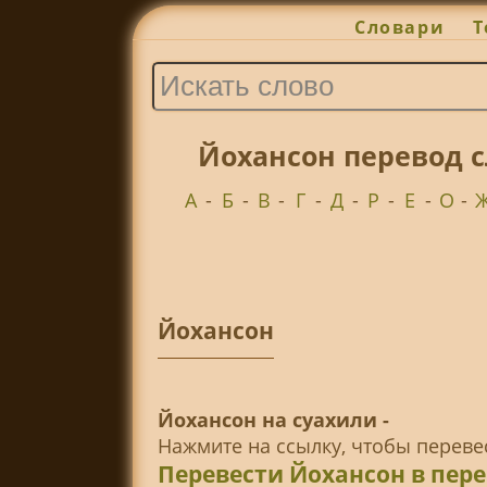
Словари
Т
Йохансон перевод с
А
-
Б
-
В
-
Г
-
Д
-
Р
-
Е
-
О
-
Йохансон
Йохансон на суахили -
Нажмите на ссылку, чтобы перев
Перевести Йохансон в пер