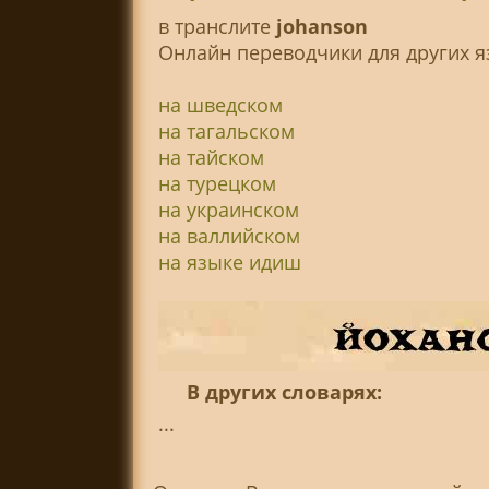
в транслитe
johanson
Онлайн переводчики для других я
на шведском
на тагальском
на тайском
на турецком
на украинском
на валлийском
на языке идиш
В других словарях:
...