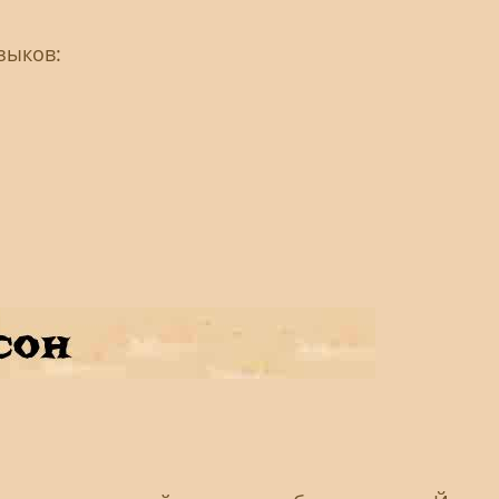
зыков: