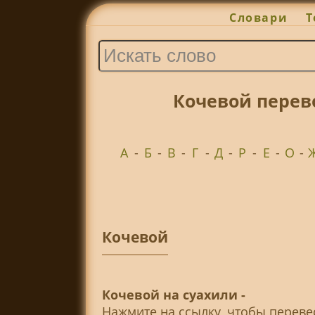
Словари
Т
Кочевой перев
А
-
Б
-
В
-
Г
-
Д
-
Р
-
Е
-
О
-
Кочевой
Кочевой на суахили -
Нажмите на ссылку, чтобы перев