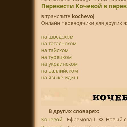
Перевести Кочевой в пере
в транслитe
kochevoj
Онлайн переводчики для других я
на шведском
на тагальском
на тайском
на турецком
на украинском
на валлийском
на языке идиш
В других словарях:
Кочевой
- Ефремова Т. Ф. Новый 