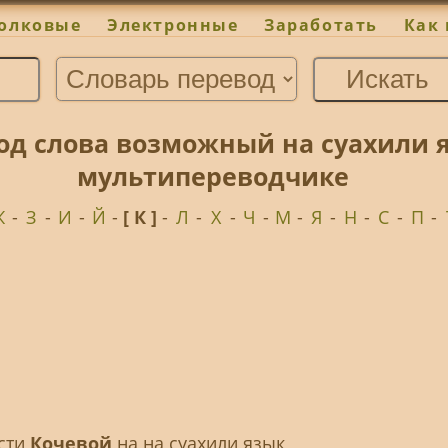
олковые
Электронные
Заработать
Как 
од слова возможный на суахили 
мультипереводчике
Ж
-
З
-
И
-
Й
-
[ К ]
-
Л
-
Х
-
Ч
-
М
-
Я
-
Н
-
С
-
П
-
ести
Кочевой
на на суахили язык