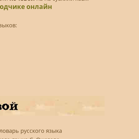
водчике онлайн
зыков:
словарь русского языка