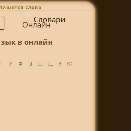
пишется слово
Словари
Онлайн
язык в онлайн
Т
-
У
-
Ф
-
Ц
-
Ш
-
Щ
-
Э
-
Ю
-