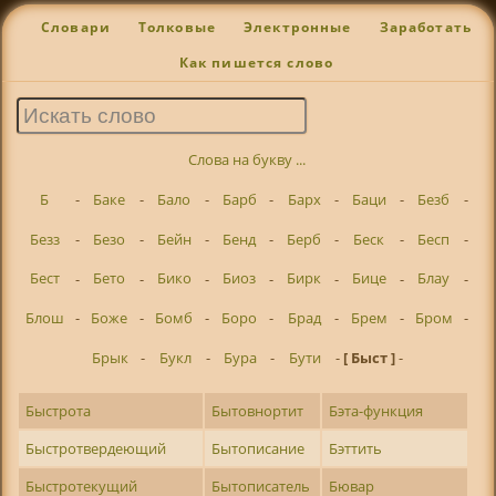
Словари
Толковые
Электронные
Заработать
Как пишется слово
Слова на букву ...
Б
-
Баке
-
Бало
-
Барб
-
Барх
-
Баци
-
Безб
-
Безз
-
Безо
-
Бейн
-
Бенд
-
Берб
-
Беск
-
Бесп
-
Бест
-
Бето
-
Бико
-
Биоз
-
Бирк
-
Бице
-
Блау
-
Блош
-
Боже
-
Бомб
-
Боро
-
Брад
-
Брем
-
Бром
-
Брык
-
Букл
-
Бура
-
Бути
-
[ Быст ]
-
Быстрота
Бытовнортит
Бэта-функция
Быстротвердеющий
Бытописание
Бэттить
Быстротекущий
Бытописатель
Бювар