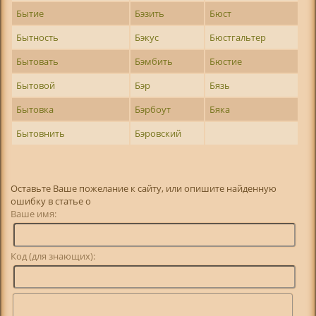
Бытие
Бэзить
Бюст
Бытность
Бэкус
Бюстгальтер
Бытовать
Бэмбить
Бюстие
Бытовой
Бэр
Бязь
Бытовка
Бэрбоут
Бяка
Бытовнить
Бэровский
Оставьте Ваше пожелание к сайту, или опишите найденную
ошибку в статье о
Ваше имя:
Код (для знающих):