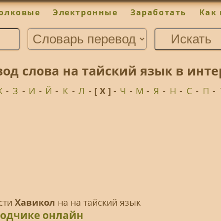
олковые
Электронные
Заработать
Как 
од слова на тайский язык в инте
Ж
-
З
-
И
-
Й
-
К
-
Л
-
[ Х ]
-
Ч
-
М
-
Я
-
Н
-
С
-
П
-
ести
Хавикол
на на тайский язык
водчике онлайн