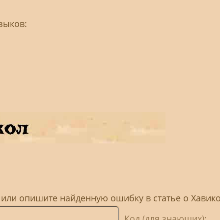
зыков:
 или опишите найденную ошибку в статье о Хавик
Код (для знающих):