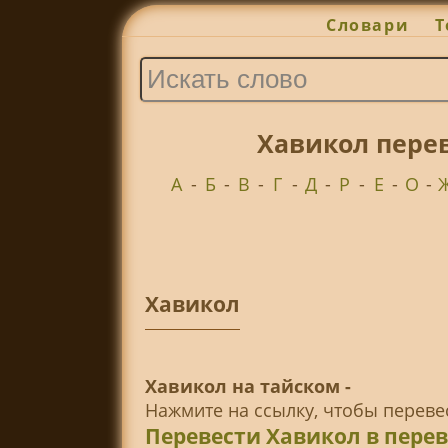
Словари
Т
Хавикол перев
А
-
Б
-
В
-
Г
-
Д
-
Р
-
Е
-
О
-
Хавикол
Хавикол на тайском -
Нажмите на ссылку, чтобы перев
Перевести Хавикол в пере