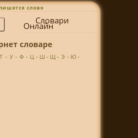
пишется слово
Словари
Онлайн
рнет словаре
Т
-
У
-
Ф
-
Ц
-
Ш
-
Щ
-
Э
-
Ю
-