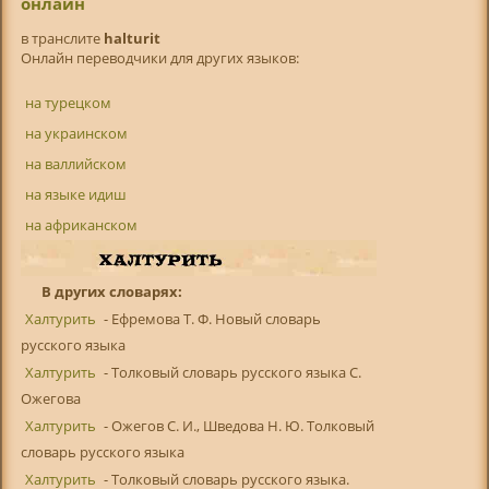
онлайн
в транслитe
halturit
Онлайн переводчики для других языков:
на турецком
на украинском
на валлийском
на языке идиш
на африканском
В других словарях:
Халтурить
- Ефремова Т. Ф. Новый словарь
русского языка
Халтурить
- Толковый словарь русского языка С.
Ожегова
Халтурить
- Ожегов С. И., Шведова Н. Ю. Толковый
словарь русского языка
Халтурить
- Толковый словарь русского языка.