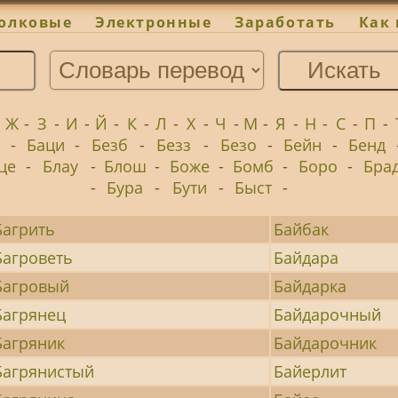
олковые
Электронные
Заработать
Как 
-
Ж
-
З
-
И
-
Й
-
К
-
Л
-
Х
-
Ч
-
М
-
Я
-
Н
-
С
-
П
-
-
Баци
-
Безб
-
Безз
-
Безо
-
Бейн
-
Бенд
це
-
Блау
-
Блош
-
Боже
-
Бомб
-
Боро
-
Бра
-
Бура
-
Бути
-
Быст
-
Багрить
Байбак
Багроветь
Байдара
Багровый
Байдарка
Багрянец
Байдарочный
Багряник
Байдарочник
Багрянистый
Байерлит