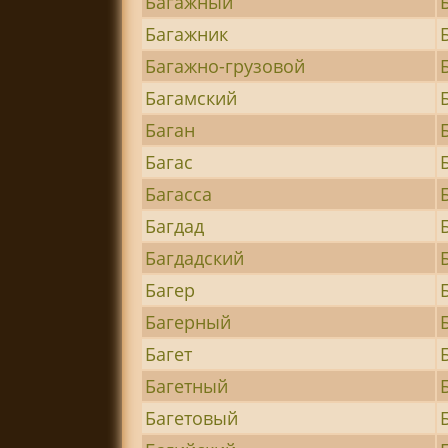
Багажный
Багажник
Багажно-грузовой
Багамский
Баган
Багас
Багасса
Багдад
Багдадский
Багер
Багерный
Багет
Багетный
Багетовый