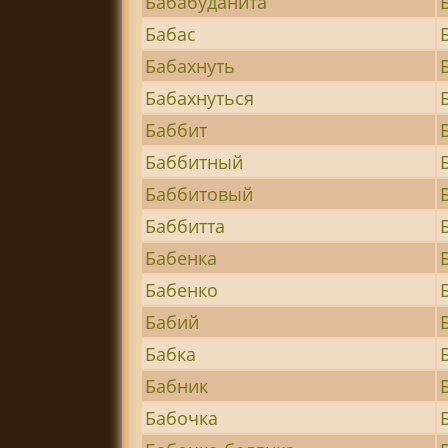
Бабабуданита
Бабас
Бабахнуть
Бабахнуться
Баббит
Баббитный
Баббитовый
Баббитта
Бабенка
Бабенко
Бабий
Бабка
Бабник
Бабочка