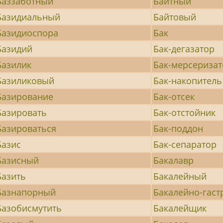
Баззаботный
Байтный
Базидиальный
Байтовый
Базидиоспора
Бак
Базидий
Бак-дегазатор
Базилик
Бак-мерсериза
Базиликовый
Бак-накопитель
Базирование
Бак-отсек
Базировать
Бак-отстойник
Базироваться
Бак-поддон
Базис
Бак-сепаратор
Базисный
Бакалавр
Базить
Бакалейный
Базнапорный
Бакалейно-гас
Базобисмутить
Бакалейщик