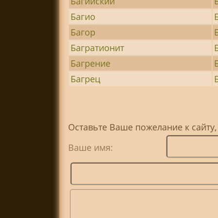
Багийский
Багио
Багор
Багратионит
Багрение
Багрец
Оставьте Ваше пожелание к сайту,
Ваше имя: