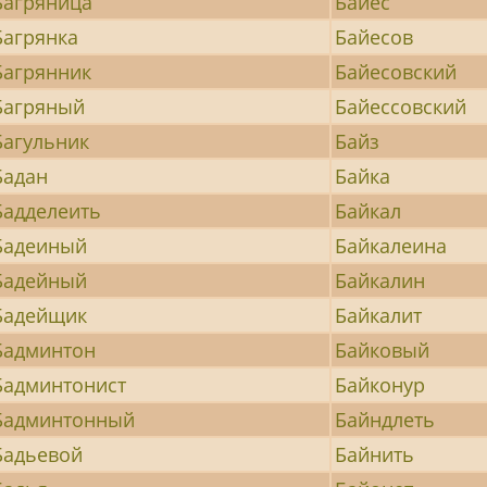
Багряница
Байес
Багрянка
Байесов
Багрянник
Байесовский
Багряный
Байессовский
Багульник
Байз
Бадан
Байка
Бадделеить
Байкал
Бадеиный
Байкалеина
Бадейный
Байкалин
Бадейщик
Байкалит
Бадминтон
Байковый
Бадминтонист
Байконур
Бадминтонный
Байндлеть
Бадьевой
Байнить