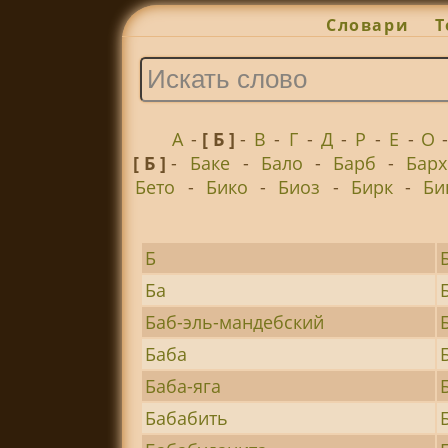
Словари
Т
А
-
[ Б ]
-
В
-
Г
-
Д
-
Р
-
Е
-
О
[ Б ]
-
Баке
-
Бало
-
Барб
-
Барх
Бето
-
Бико
-
Биоз
-
Бирк
-
Би
Б
Ба
Баб-эль-мандебский
Баба
Баба-яга
Бабабить