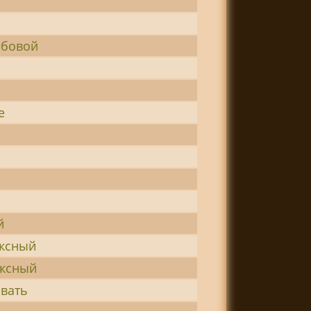
ьбовой
е
й
ексный
ексный
овать