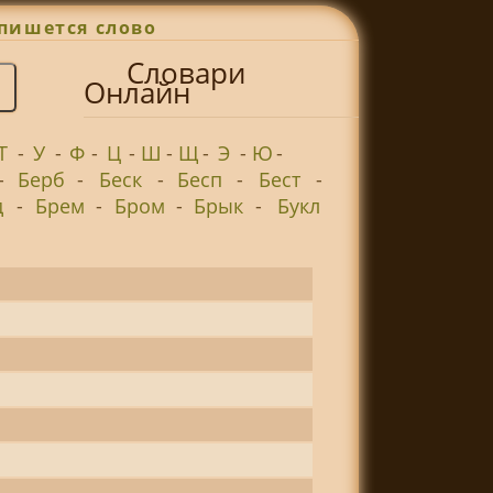
пишется слово
Словари
Онлайн
Т
-
У
-
Ф
-
Ц
-
Ш
-
Щ
-
Э
-
Ю
-
-
Берб
-
Беск
-
Бесп
-
Бест
-
д
-
Брем
-
Бром
-
Брык
-
Букл