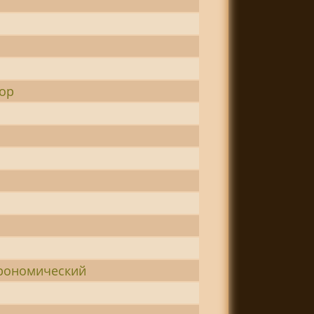
тор
трономический