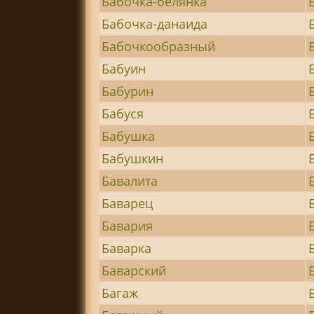
Бабочка-белянка
Бабочка-данаида
Бабочкообразный
Бабуин
Бабурин
Бабуся
Бабушка
Бабушкин
Бавалита
Баварец
Бавария
Баварка
Баварский
Багаж