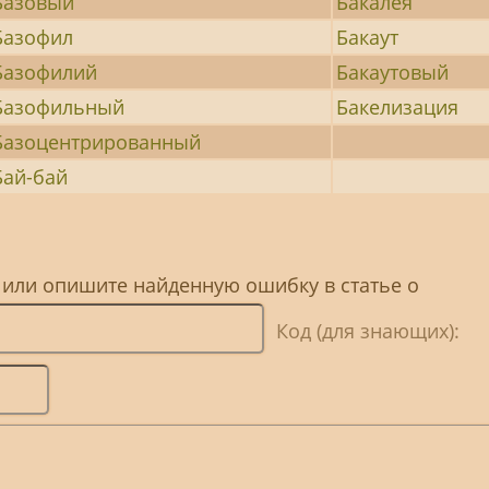
Базовый
Бакалея
Базофил
Бакаут
Базофилий
Бакаутовый
Базофильный
Бакелизация
Базоцентрированный
Бай-бай
 или опишите найденную ошибку в статье о
Код (для знающих):