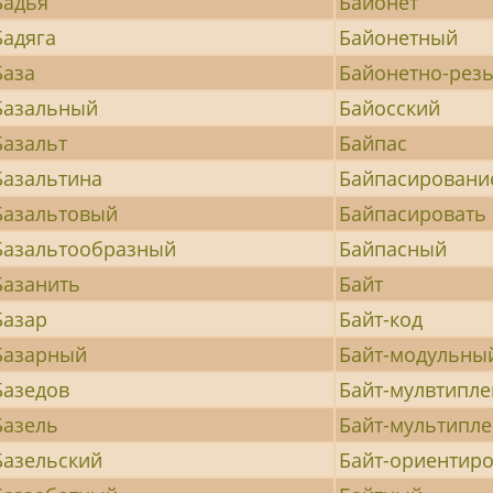
Бадья
Байонет
Бадяга
Байонетный
База
Байонетно-рез
Базальный
Байосский
Базальт
Байпас
Базальтина
Байпасировани
Базальтовый
Байпасировать
Базальтообразный
Байпасный
Базанить
Байт
Базар
Байт-код
Базарный
Байт-модульны
Базедов
Байт-мулвтипл
Базель
Байт-мультипл
Базельский
Байт-ориентир