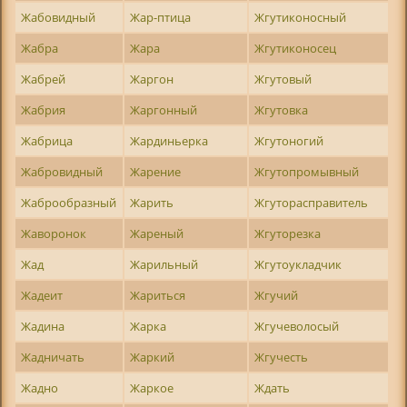
Жабовидный
Жар-птица
Жгутиконосный
Жабра
Жара
Жгутиконосец
Жабрей
Жаргон
Жгутовый
Жабрия
Жаргонный
Жгутовка
Жабрица
Жардиньерка
Жгутоногий
Жабровидный
Жарение
Жгутопромывный
Жаброобразный
Жарить
Жгуторасправитель
Жаворонок
Жареный
Жгуторезка
Жад
Жарильный
Жгутоукладчик
Жадеит
Жариться
Жгучий
Жадина
Жарка
Жгучеволосый
Жадничать
Жаркий
Жгучесть
Жадно
Жаркое
Ждать