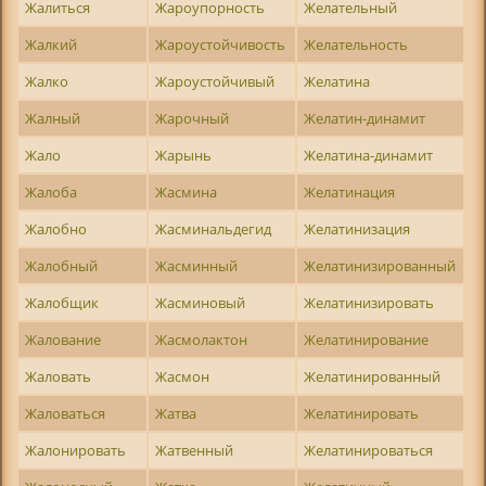
Жалиться
Жароупорность
Желательный
Жалкий
Жароустойчивость
Желательность
Жалко
Жароустойчивый
Желатина
Жалный
Жарочный
Желатин-динамит
Жало
Жарынь
Желатина-динамит
Жалоба
Жасмина
Желатинация
Жалобно
Жасминальдегид
Желатинизация
Жалобный
Жасминный
Желатинизированный
Жалобщик
Жасминовый
Желатинизировать
Жалование
Жасмолактон
Желатинирование
Жаловать
Жасмон
Желатинированный
Жаловаться
Жатва
Желатинировать
Жалонировать
Жатвенный
Желатинироваться