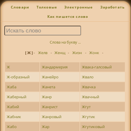
Словари
Толковые
Электронные
Заработать
Как пишется слово
Слова на букву ...
[ Ж ]
-
Желв
-
Женщ
-
Жизн
-
Жонк
-
Ж
Жандармерия
Жвака-галсовый
Ж-образный
Жанейро
Жвало
Жаба
Жанета
Жвачка
Жаберный
Жанр
Жвачный
Жабий
Жанрист
Жгут
Жабник
Жанровый
Жгутик
Жабо
Жар
Жгутиковый