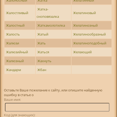
Жалоносный
Жатка
Желатинный
Жатка-
Жалостливый
Желатиновый
сноповязалка
Жалостный
Жаткамолотилка
Желатинозный
Жалость
Жатый
Желатинообразный
Жалюзи
Жать
Желатиноподобный
Жалюзийный
Жаться
Желающий
Жалюзный
Жахнуть
Жандарм
Жбан
Оставьте Ваше пожелание к сайту, или опишите найденную
ошибку в статье о
Ваше имя:
Код (для знающих):