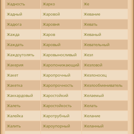
Жадность
Жарко
Же
Жадный
Жаровой
Жевание
Жадюга
Жаровня
Жевать
Жажда
Жаров
Жеваный
Жаждать
Жаровый
Жевательный
Жаждоутолять
Жаровыносливый
Жезл
Жакерия
Жаропонижающий
Жезловой
Жакет
Жаропрочный
Жезлоносец
Жакетка
Жаропрочность
Жезлообмениватель
Жаккардовый
Жаростойкий
Желаемый
Жалеть
Жаростойкость
Желать
Жалейка
Жаротрубный
Желание
Жалить
Жароупорный
Желанный