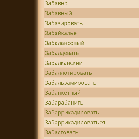
Забавно
Забавный
Забазировать
Забайкалье
Забалансовый
Забалдевать
Забалканский
Забаллотировать
Забальзамировать
Забанкетный
Забарабанить
Забаррикадировать
Забаррикадироваться
Забастовать