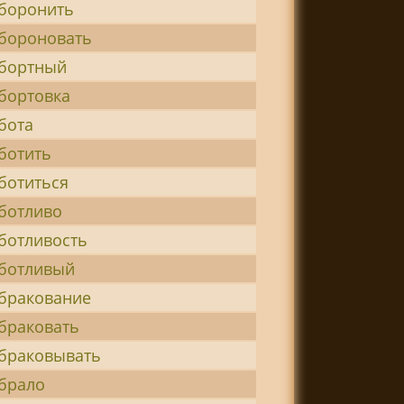
боронить
бороновать
бортный
бортовка
бота
ботить
ботиться
ботливо
ботливость
ботливый
бракование
браковать
браковывать
брало