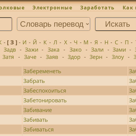
олковые
Электронные
Заработать
Как 
Ж
-
[ З ]
-
И
-
Й
-
К
-
Л
-
Х
-
Ч
-
М
-
Я
-
Н
-
С
-
П
-
-
Задв
-
Зажи
-
Зака
-
Зако
-
Зали
-
Зами
-
Затя
-
Заче
-
Заяв
-
Здор
-
Зерн
-
Злоу
-
Забеременеть
За
Забрать
За
Забеспокоиться
За
Забетонировать
За
Забивание
За
Забивать
За
Забиваться
За