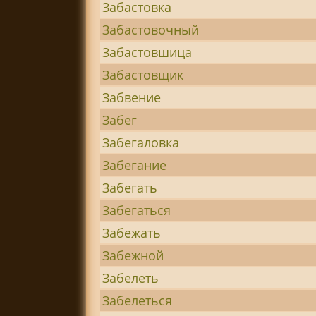
Забастовка
Забастовочный
Забастовшица
Забастовщик
Забвение
Забег
Забегаловка
Забегание
Забегать
Забегаться
Забежать
Забежной
Забелеть
Забелеться