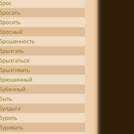
брос
бросать
бросить
бросный
брошенность
брызгать
брызгаться
брызгивать
абрюшинный
бубенный
быть
булдыга
бурить
буривать