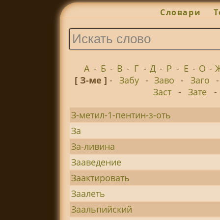
Словари
Т
А
-
Б
-
В
-
Г
-
Д
-
Р
-
Е
-
О
-
[ З-ме ]
-
Забу
-
Заво
-
Заго
Заст
-
Зате
-
З-метил-1-пентин-з-оть
За
За-ливина
Зааведение
Заактировать
Заалеть
Заальпийский