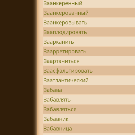
Заанкеренный
Заанкерованный
Заанкеровывать
Зааплодировать
Заарканить
Заарретировать
Заартачиться
Заасфальтировать
Заатлантический
Забава
Забавлять
Забавляться
Забавник
Забавница