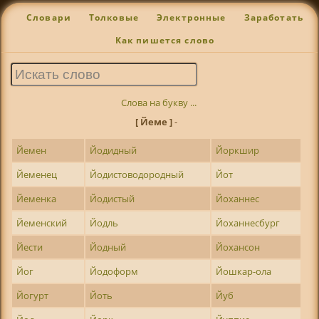
Словари
Толковые
Электронные
Заработать
Как пишется слово
Слова на букву ...
[ Йеме ]
-
Йемен
Йодидный
Йоркшир
Йеменец
Йодистоводородный
Йот
Йеменка
Йодистый
Йоханнес
Йеменский
Йодль
Йоханнесбург
Йести
Йодный
Йохансон
Йог
Йодоформ
Йошкар-ола
Йогурт
Йоть
Йуб