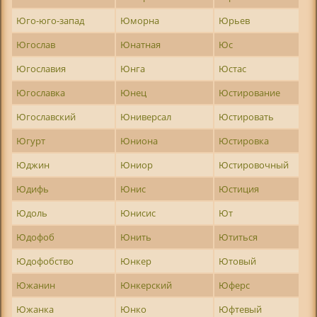
Юго-юго-запад
Юморна
Юрьев
Югослав
Юнатная
Юс
Югославия
Юнга
Юстас
Югославка
Юнец
Юстирование
Югославский
Юниверсал
Юстировать
Югурт
Юниона
Юстировка
Юджин
Юниор
Юстировочный
Юдифь
Юнис
Юстиция
Юдоль
Юнисис
Ют
Юдофоб
Юнить
Ютиться
Юдофобство
Юнкер
Ютовый
Южанин
Юнкерский
Юферс
Южанка
Юнко
Юфтевый