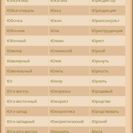
Юбка-клеш
Юкатана
Юрисдиктор
Юбка-спираль
Юкка
Юрисдикция
Юбочка
Юкон
Юрисконсульт
Юбочник
Юла
Юриспруденция
Юбочный
Юлиан
Юрист
Ювелир
Юлианский
Юркий
Ювелирный
Юлия
Юркнуть
Ювенильный
Юлить
Юркость
Юг
Юмор
Юрлить
Юго-восток
Юмореска
Юродивый
Юго-восточный
Юморист
Юродство
Юго-запад
Юмористика
Юродствовать
Юго-западный
Юмористический
Юрский
Юго-юго-восток
Юморить
Юрта