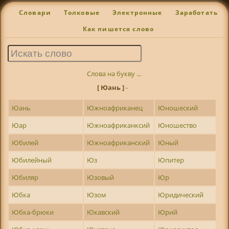
Словари
Толковые
Электронные
Заработать
Как пишется слово
Слова на букву ...
[ Юань ]
-
Юань
Южноафриканец
Юношеский
Юар
Южноафриканксий
Юношество
Юбилей
Южноафриканский
Юный
Юбилейный
Юз
Юпитер
Юбиляр
Юзовый
Юр
Юбка
Юзом
Юридический
Юбка-брюки
Юкавский
Юрий