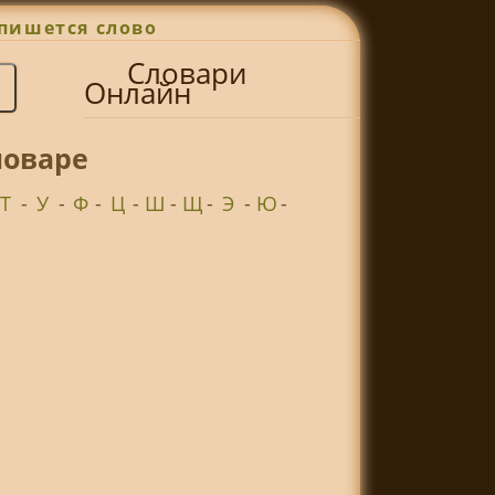
пишется слово
Словари
Онлайн
ловаре
Т
-
У
-
Ф
-
Ц
-
Ш
-
Щ
-
Э
-
Ю
-