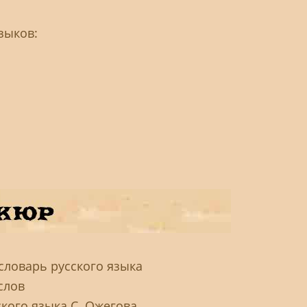
зыков:
словарь русского языка
слов
кого языка С. Ожегова