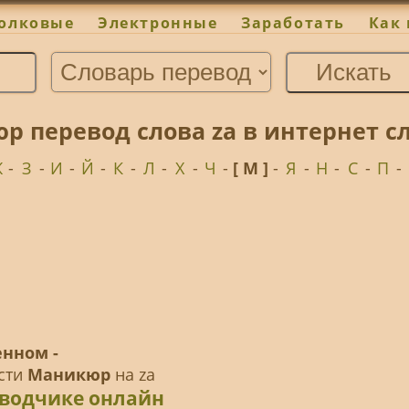
олковые
Электронные
Заработать
Как 
р перевод слова za в интернет с
Ж
-
З
-
И
-
Й
-
К
-
Л
-
Х
-
Ч
-
[ М ]
-
Я
-
Н
-
С
-
П
-
нном -
ести
Маникюр
на za
еводчике онлайн