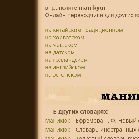
в транслитe
manikyur
Онлайн переводчики для других я
на китайском традиционном
на хорватском
на чешском
на датском
на голландском
на английском
на эстонском
В других словарях:
Маникюр
- Ефремова Т. Ф. Новый 
Маникюр
- Словарь иностранных 
Маникюр
- Толковый словарь русс