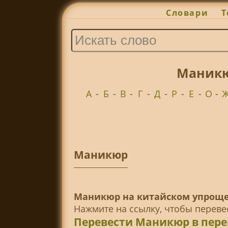
Словари
Т
Маникю
А
-
Б
-
В
-
Г
-
Д
-
Р
-
Е
-
О
-
Маникюр
Маникюр на китайском упроще
Нажмите на ссылку, чтобы перев
Перевести Маникюр в пер