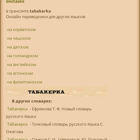
онлайн
в транслитe
tabakerka
Онлайн переводчики для других языков:
на хорватском
на чешском
на датском
на голландском
на английском
на эстонском
на филиппинском
В других словарях:
Табакерка
- Ефремова Т. Ф. Новый словарь
русского языка
Табакерка
- Толковый словарь русского языка С.
Ожегова
Табакерка
- Ожегов С. И., Шведова Н. Ю. Толковый