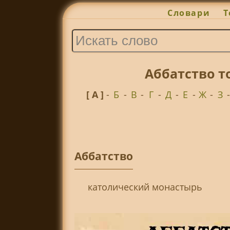
Словари
Т
Аббатство т
[ А ]
-
Б
-
В
-
Г
-
Д
-
Е
-
Ж
-
З
Аббатство
католический монастырь