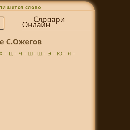
пишется слово
Словари
Онлайн
е С.Ожегов
Х
-
Ц
-
Ч
-
Ш
-
Щ
-
Э
-
Ю
-
Я
-