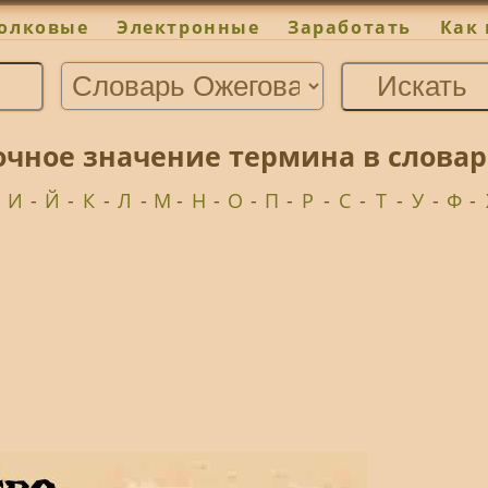
олковые
Электронные
Заработать
Как 
очное значение термина в словар
-
И
-
Й
-
К
-
Л
-
М
-
Н
-
О
-
П
-
Р
-
С
-
Т
-
У
-
Ф
-