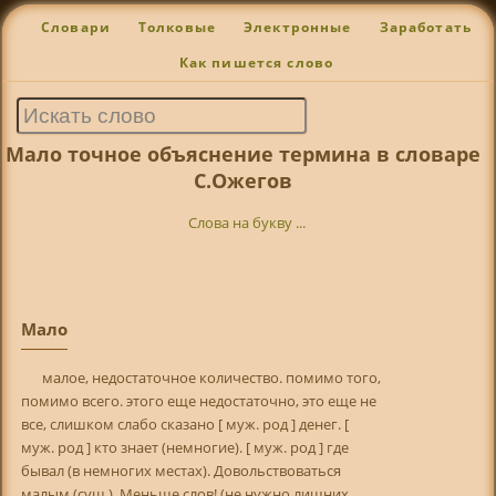
Словари
Толковые
Электронные
Заработать
Как пишется слово
Мало точное объяснение термина в словаре
С.Ожегов
Слова на букву ...
Мало
малое, недостаточное количество. помимо того,
помимо всего. этого еще недостаточно, это еще не
все, слишком слабо сказано [ муж. род ] денег. [
муж. род ] кто знает (немногие). [ муж. род ] где
бывал (в немногих местах). Довольствоваться
малым (сущ.). Меньше слов! (не нужно лишних