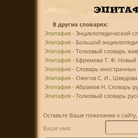
В других словарях:
Эпитафия
- Энциклопедический сл
Эпитафия
- Большой энциклопедич
Эпитафия
- Толковый словарь жив
Эпитафия
- Ефремова Т. Ф. Новый
Эпитафия
- Словарь иностранных 
Эпитафия
- Ожегов С. И., Шведова
Эпитафия
- Абрамов Н. Словарь р
Эпитафия
- Толковый словарь русск
Оставьте Ваше пожелание к сайту
Ваше имя: