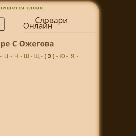
пишется слово
Словари
Онлайн
аре С Ожегова
-
Ц
-
Ч
-
Ш
-
Щ
-
[ Э ]
-
Ю
-
Я
-