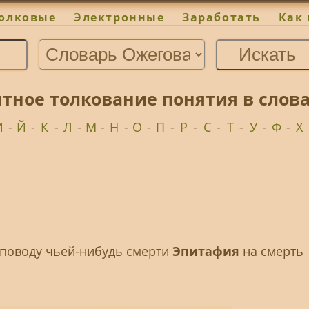
олковые
Электронные
Заработать
Как 
тное толкование понятия в слов
И
-
Й
-
К
-
Л
-
М
-
Н
-
О
-
П
-
Р
-
С
-
Т
-
У
-
Ф
-
Х
 поводу чьей-нибудь смерти
Эпитафия
на смерть