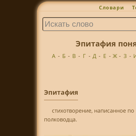
Словари
Т
Эпитафия поня
А
-
Б
-
В
-
Г
-
Д
-
Е
-
Ж
-
З
-
Эпитафия
стихотворение, написанное по
полководца.