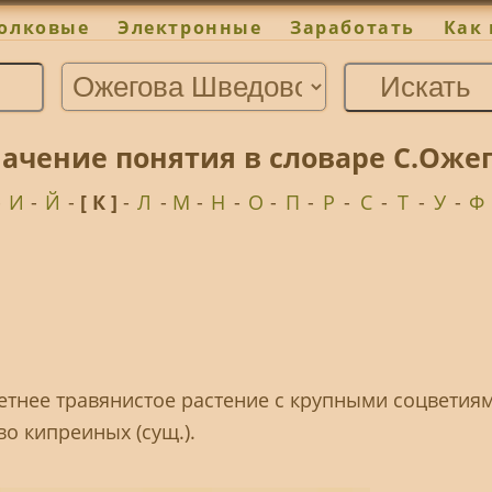
олковые
Электронные
Заработать
Как 
ачение понятия в словаре С.Оже
-
И
-
Й
-
[ К ]
-
Л
-
М
-
Н
-
О
-
П
-
Р
-
С
-
Т
-
У
-
Ф
олетнее травянистое растение с крупными соцветиям
во кипреиных (сущ.).