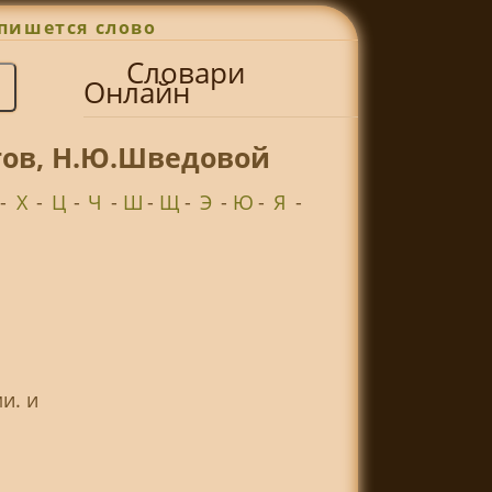
пишется слово
Словари
Онлайн
гов, Н.Ю.Шведовой
-
Х
-
Ц
-
Ч
-
Ш
-
Щ
-
Э
-
Ю
-
Я
-
и. и