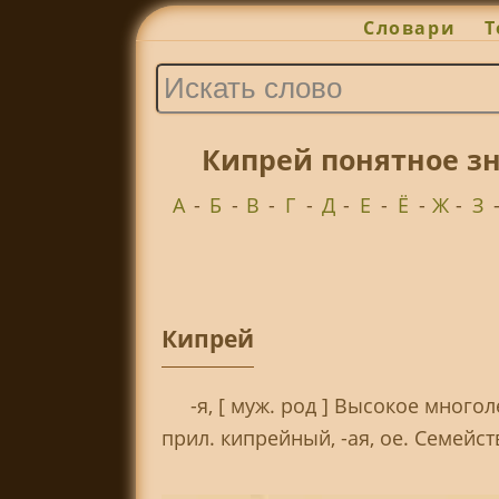
Словари
Т
Кипрей понятное зн
А
-
Б
-
В
-
Г
-
Д
-
Е
-
Ё
-
Ж
-
З
Кипрей
-я, [ муж. род ] Высокое мног
прил. кипрейный, -ая, ое. Семейст