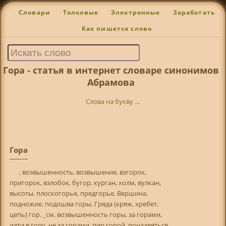
Словари
Толковые
Электронные
Заработать
Как пишется слово
Гора - статья в интернет словаре синонимов
Абрамова
Слова на букву ...
Гора
, возвышенность, возвышение, взгорок,
пригорок, взлобок, бугор, курган, холм, вулкан,
высоты, плоскогорье, предгорье. Вершина,
подножие, подошва горы. Гряда (кряж, хребет,
цепь) гор. _см. возвышенность горы, за горами,
идти в гору, не за горами, пир горой, понадеяться,