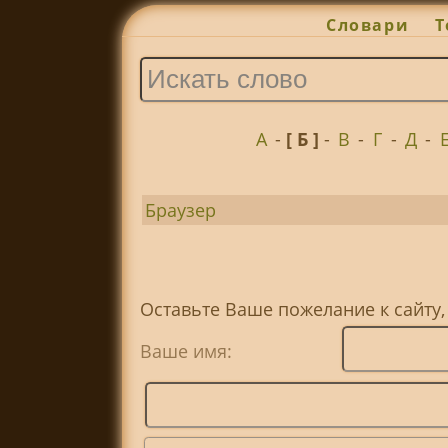
Словари
Т
А
-
[ Б ]
-
В
-
Г
-
Д
-
Браузер
Оставьте Ваше пожелание к сайту
Ваше имя: