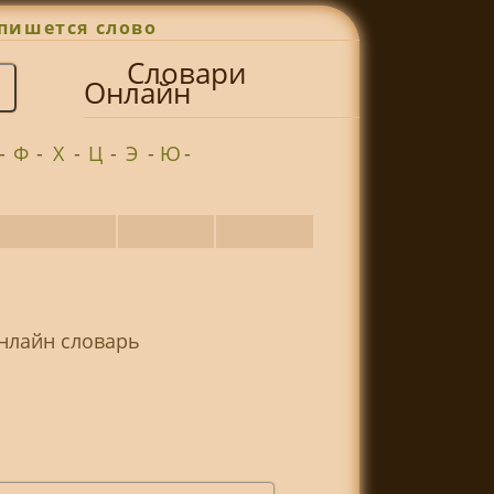
пишется слово
Словари
Онлайн
-
Ф
-
Х
-
Ц
-
Э
-
Ю
-
Онлайн словарь