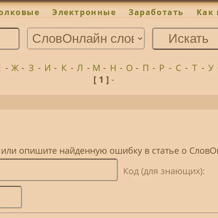
олковые
Электронные
Заработать
Как 
Е
-
Ж
-
З
-
И
-
К
-
Л
-
М
-
Н
-
О
-
П
-
Р
-
С
-
Т
-
У
[ 1 ]
-
, или опишите найденную ошибку в статье о Слов
Код (для знающих):