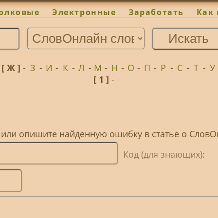
олковые
Электронные
Заработать
Как 
-
[ Ж ]
-
З
-
И
-
К
-
Л
-
М
-
Н
-
О
-
П
-
Р
-
С
-
Т
-
У
[ 1 ]
-
, или опишите найденную ошибку в статье о Слов
Код (для знающих):