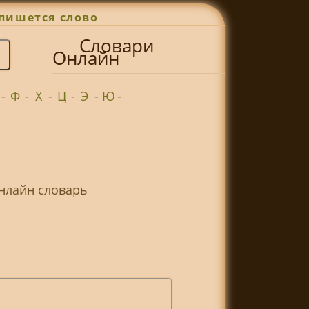
пишется слово
Словари
Онлайн
-
Ф
-
Х
-
Ц
-
Э
-
Ю
-
Онлайн словарь