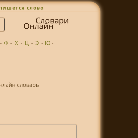
пишется слово
Словари
Онлайн
-
Ф
-
Х
-
Ц
-
Э
-
Ю
-
Онлайн словарь