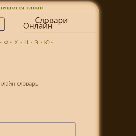
пишется слово
Словари
Онлайн
-
Ф
-
Х
-
Ц
-
Э
-
Ю
-
Онлайн словарь