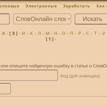
олковые
Электронные
Заработать
Как 
-
Ж
-
[ З ]
-
И
-
К
-
Л
-
М
-
Н
-
О
-
П
-
Р
-
С
-
Т
-
У
[ 1 ]
-
, или опишите найденную ошибку в статье о Слов
Код (для знающих):