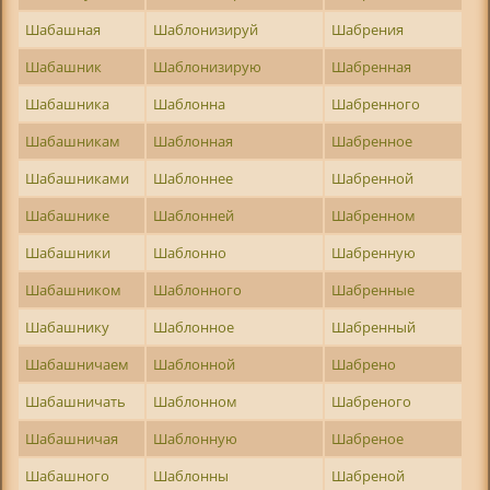
Шабашная
Шаблонизируй
Шабрения
Шабашник
Шаблонизирую
Шабренная
Шабашника
Шаблонна
Шабренного
Шабашникам
Шаблонная
Шабренное
Шабашниками
Шаблоннее
Шабренной
Шабашнике
Шаблонней
Шабренном
Шабашники
Шаблонно
Шабренную
Шабашником
Шаблонного
Шабренные
Шабашнику
Шаблонное
Шабренный
Шабашничаем
Шаблонной
Шабрено
Шабашничать
Шаблонном
Шабреного
Шабашничая
Шаблонную
Шабреное
Шабашного
Шаблонны
Шабреной