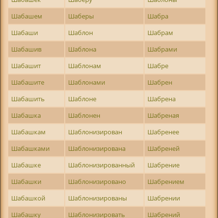
Шабашем
Шаберы
Шабра
Шабаши
Шаблон
Шабрам
Шабашив
Шаблона
Шабрами
Шабашит
Шаблонам
Шабре
Шабашите
Шаблонами
Шабрен
Шабашить
Шаблоне
Шабрена
Шабашка
Шаблонен
Шабреная
Шабашкам
Шаблонизирован
Шабренее
Шабашками
Шаблонизирована
Шабреней
Шабашке
Шаблонизированный
Шабрение
Шабашки
Шаблонизировано
Шабрением
Шабашкой
Шаблонизированы
Шабрении
Шабашку
Шаблонизировать
Шабрений