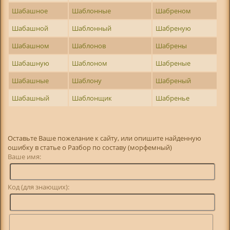
Шабашное
Шаблонные
Шабреном
Шабашной
Шаблонный
Шабреную
Шабашном
Шаблонов
Шабрены
Шабашную
Шаблоном
Шабреные
Шабашные
Шаблону
Шабреный
Шабашный
Шаблонщик
Шабренье
Оставьте Ваше пожелание к сайту, или опишите найденную
ошибку в статье о Разбор по составу (морфемный)
Ваше имя:
Код (для знающих):