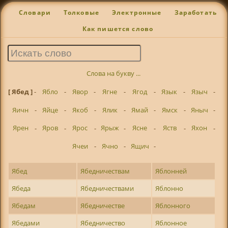
Словари
Толковые
Электронные
Заработать
Как пишется слово
Слова на букву ...
[ Ябед ]
-
Ябло
-
Явор
-
Ягне
-
Ягод
-
Язык
-
Языч
-
Яичн
-
Яйце
-
Якоб
-
Ялик
-
Ямай
-
Ямск
-
Яныч
-
Ярен
-
Яров
-
Ярос
-
Ярыж
-
Ясне
-
Яств
-
Яхон
-
Ячеи
-
Ячно
-
Ящич
-
Ябед
Ябедничествам
Яблонней
Ябеда
Ябедничествами
Яблонно
Ябедам
Ябедничестве
Яблонного
Ябедами
Ябедничество
Яблонное