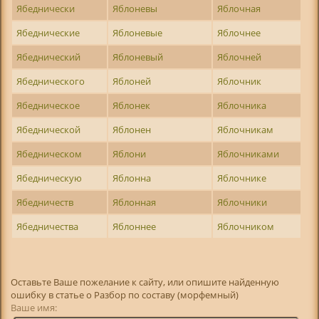
Ябеднически
Яблоневы
Яблочная
Ябеднические
Яблоневые
Яблочнее
Ябеднический
Яблоневый
Яблочней
Ябеднического
Яблоней
Яблочник
Ябедническое
Яблонек
Яблочника
Ябеднической
Яблонен
Яблочникам
Ябедническом
Яблони
Яблочниками
Ябедническую
Яблонна
Яблочнике
Ябедничеств
Яблонная
Яблочники
Ябедничества
Яблоннее
Яблочником
Оставьте Ваше пожелание к сайту, или опишите найденную
ошибку в статье о Разбор по составу (морфемный)
Ваше имя: