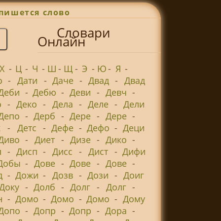
пишется слово
Словари
Онлайн
Х
-
Ц
-
Ч
-
Ш
-
Щ
-
Э
-
Ю
-
Я
-
о
-
Дати
-
Даче
-
Двад
-
Двад
Деби
-
Дебю
-
Деви
-
Девч
-
о
-
Деко
-
Дела
-
Деле
-
Дели
Депо
-
Дерб
-
Дере
-
Дере
-
к
-
Детс
-
Дефе
-
Дефо
-
Деци
Диво
-
Диет
-
Дизе
-
Дико
-
п
-
Дисп
-
Дисс
-
Дист
-
Дифи
Добы
-
Дове
-
Дове
-
Дове
-
д
-
Дожи
-
Дозв
-
Дози
-
Доиг
Доку
-
Долб
-
Долг
-
Долг
-
н
-
Домо
-
Домо
-
Домо
-
Дому
Допо
-
Допр
-
Допр
-
Дора
-