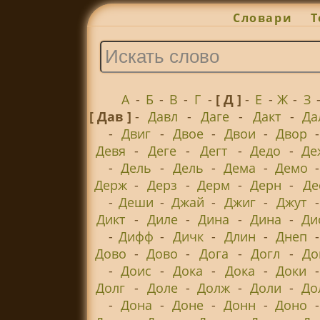
Словари
Т
А
-
Б
-
В
-
Г
-
[ Д ]
-
Е
-
Ж
-
З
[ Дав ]
-
Давл
-
Даге
-
Дакт
-
Да
-
Двиг
-
Двое
-
Двои
-
Двор
Девя
-
Деге
-
Дегт
-
Дедо
-
Де
-
Дель
-
Дель
-
Дема
-
Демо
Держ
-
Дерз
-
Дерм
-
Дерн
-
Де
-
Деши
-
Джай
-
Джиг
-
Джут
Дикт
-
Диле
-
Дина
-
Дина
-
Ди
-
Дифф
-
Дичк
-
Длин
-
Днеп
Дово
-
Дово
-
Дога
-
Догл
-
До
-
Доис
-
Дока
-
Дока
-
Доки
Долг
-
Доле
-
Долж
-
Доли
-
До
-
Дона
-
Доне
-
Донн
-
Доно