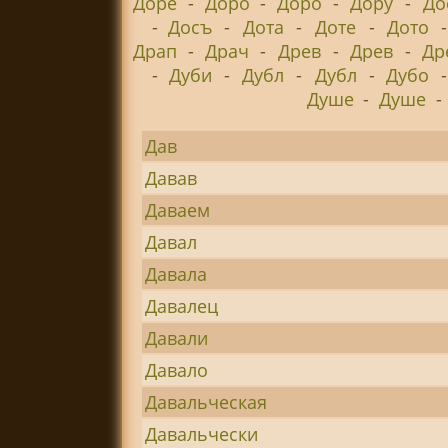
Доре
-
Доро
-
Доро
-
Дору
-
До
-
Досъ
-
Дота
-
Доте
-
Дото
Драп
-
Драч
-
Древ
-
Древ
-
Др
-
Дуби
-
Дубл
-
Дубл
-
Дубо
Душе
-
Душе
-
Дав
Давав
Даваем
Давал
Давала
Давалец
Давали
Давало
Давальческая
Давальчески