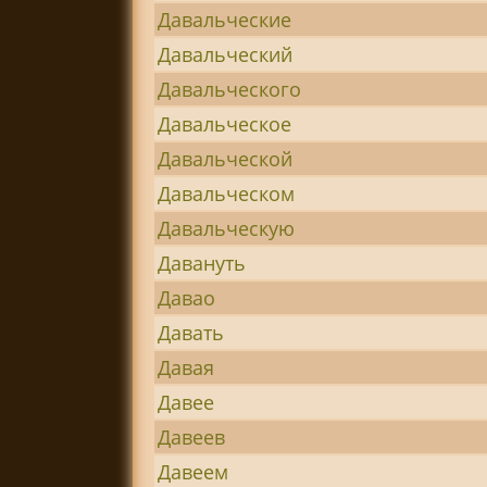
Давальческие
Давальческий
Давальческого
Давальческое
Давальческой
Давальческом
Давальческую
Давануть
Давао
Давать
Давая
Давее
Давеев
Давеем