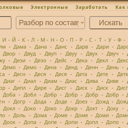
олковые
Электронные
Заработать
Как 
-
И
-
Й
-
К
-
Л
-
М
-
Н
-
О
-
П
-
Р
-
С
-
Т
-
У
-
Ф
-
лм
-
Дама
-
Дана
-
Данс
-
Дарв
-
Дари
-
Дар
-
Двор
-
Двуд
-
Двуп
-
Двуу
-
Двух
-
Двуч
-
жу
-
Дези
-
Дезо
-
Дейс
-
Дека
-
Декл
-
Дек
-
Демо
-
Демо
-
Дена
-
Денд
-
Денн
-
День
-
са
-
Десн
-
Деся
-
Деся
-
Дета
-
Дете
-
Дет
-
Диаг
-
Диал
-
Диам
-
Диас
-
Дива
-
Диве
-
ор
-
Дипл
-
Дире
-
Дисг
-
Диск
-
Диск
-
Дис
-
Доба
-
Добл
-
Добр
-
Добр
-
Добр
-
Добр
-
гн
-
Догр
-
Дода
-
Доде
-
Доез
-
Дожд
-
Дож
-
Докл
-
Доко
-
Доко
-
Докр
-
Докт
-
Доку
-
ло
-
Доль
-
Дома
-
Доме
-
Доме
-
Доми
-
Дом
-
Доок
-
Допа
-
Допе
-
Допи
-
Допл
-
Допо
-