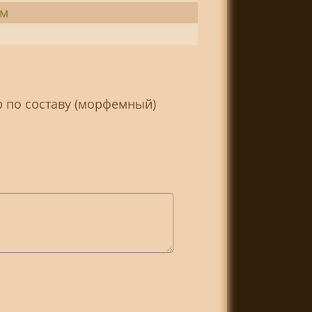
ем
и
р по составу (морфемный)