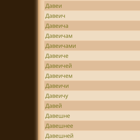
Давеи
Давеич
Давеича
Давеичам
Давеичами
Давеиче
Давеичей
Давеичем
Давеичи
Давеичу
Давей
Давешне
Давешнее
Давешней