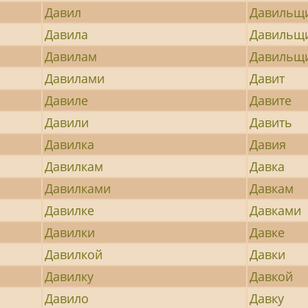
Давил
Давильщ
Давила
Давильщ
Давилам
Давильщ
Давилами
Давит
Давиле
Давите
Давили
Давить
Давилка
Давия
Давилкам
Давка
Давилками
Давкам
Давилке
Давками
Давилки
Давке
Давилкой
Давки
Давилку
Давкой
Давило
Давку