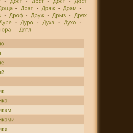
т
-
Дост
-
Дост
-
Дост
-
Дост
Доща
-
Драг
-
Драж
-
Драм
-
з
-
Дроф
-
Друж
-
Дрыз
-
Дрях
Дуре
-
Дуро
-
Духа
-
Духо
-
Дюра
-
Дятл
-
ую
ы
ые
ый
я
ик
ика
икам
иками
ике