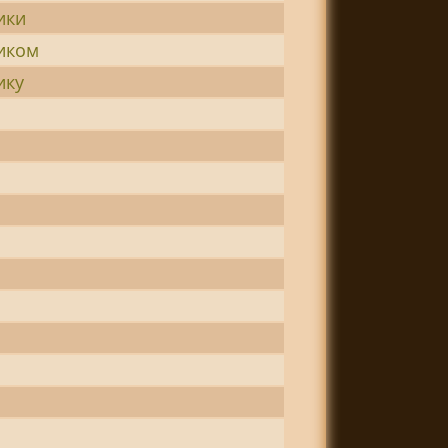
ики
иком
ику