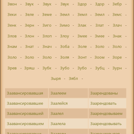
Звон
-
Звук
-
Звук
-
Звук
-
Здор
-
Здор
-
Зебр
-
Зеки
-
Зеле
-
Земе
-
Земл
-
Земл
-
Земл
-
Земс
-
Зенк
-
Зерн
-
Зиго
-
Зимо
-
Злак
-
Злат
-
Злач
-
Злов
-
Злон
-
Злоп
-
Злоу
-
Змее
-
Змее
-
Знак
-
Знам
-
Знат
-
Знач
-
Зоба
-
Золе
-
Золо
-
Золо
-
Золо
-
Золо
-
Золо
-
Золя
-
Зонт
-
Зоом
-
Зоре
-
Зрев
-
Зряш
-
Зубк
-
Зубо
-
Зубо
-
Зубц
-
Зурн
-
Зыря
-
Зябл
-
Заавансировавшая
Заалеем
Заарендованы
Заавансировавшее
Заалейся
Заарендовать
Заавансировавшей
Заалел
Заарендовываем
Заавансировавшем
Заалела
Заарендовывать
Заавансировавши
Заалели
Заарендовывая