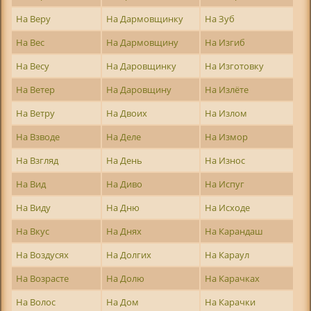
На Веру
На Дармовщинку
На Зуб
На Вес
На Дармовщину
На Изгиб
На Весу
На Даровщинку
На Изготовку
На Ветер
На Даровщину
На Излёте
На Ветру
На Двоих
На Излом
На Взводе
На Деле
На Измор
На Взгляд
На День
На Износ
На Вид
На Диво
На Испуг
На Виду
На Дню
На Исходе
На Вкус
На Днях
На Карандаш
На Воздусях
На Долгих
На Караул
На Возрасте
На Долю
На Карачках
На Волос
На Дом
На Карачки