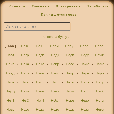
Словари
Толковые
Электронные
Заработать
Как пишется слово
Слова на букву ...
[ Н-об ]
-
На К
-
На С
-
Наби
-
Набу
-
Навё
-
Наво
-
Нагл
-
Нагр
-
Надг
-
Надк
-
Надп
-
Наду
-
Нажи
-
Наиб
-
Нака
-
Накл
-
Накр
-
Налё
-
Нама
-
Намё
-
Нанд
-
Напа
-
Напи
-
Напо
-
Напр
-
Наре
-
Наро
-
Наса
-
Наск
-
Насо
-
Наст
-
Насы
-
Нато
-
Нату
-
Наущ
-
Нахл
-
Наци
-
Начи
-
Нашт
-
Не В
-
Не К
-
Не П
-
Не С
-
Не Ч
-
Небл
-
Неве
-
Нево
-
Нега
-
Неде
-
Недо
-
Недо
-
Недо
-
Недр
-
Неза
-
Неиз
-