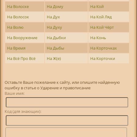
На Волоске
На Дому
На Кой
На Волосок
На Дух
На Кой Ляд
На Волю
На Духу
На Кой Чёрт
На Вооружение
На Дыбки
На Конь
На Время
На Дыбы
На Корточках
На Всё Про Всё
На Ж(е)
На Корточки
Оставьте Ваше пожелание к сайту, или опишите найденную
ошибку в статье о Ударение и правописание
Ваше имя:
Код (для знающих):