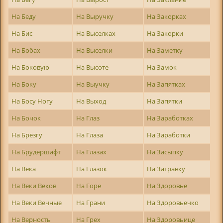
На Беду
На Выручку
На Закорках
На Бис
На Выселках
На Закорки
На Бобах
На Выселки
На Заметку
На Боковую
На Высоте
На Замок
На Боку
На Выучку
На Запятках
На Босу Ногу
На Выход
На Запятки
На Бочок
На Глаз
На Заработках
На Брезгу
На Глаза
На Заработки
На Брудершафт
На Глазах
На Засыпку
На Века
На Глазок
На Затравку
На Веки Веков
На Горе
На Здоровье
На Веки Вечные
На Грани
На Здоровьечко
На Верность
На Грех
На Здоровьице