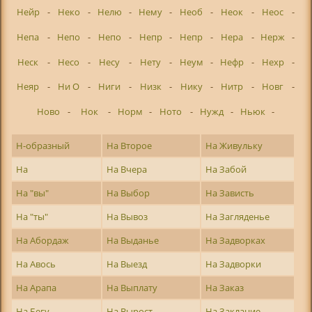
Нейр
-
Неко
-
Нелю
-
Нему
-
Необ
-
Неок
-
Неос
-
Непа
-
Непо
-
Непо
-
Непр
-
Непр
-
Нера
-
Нерж
-
Неск
-
Несо
-
Несу
-
Нету
-
Неум
-
Нефр
-
Нехр
-
Неяр
-
Ни О
-
Ниги
-
Низк
-
Нику
-
Нитр
-
Новг
-
Ново
-
Нок
-
Норм
-
Ното
-
Нужд
-
Ньюк
-
Н-образный
На Второе
На Живульку
На
На Вчера
На Забой
На "вы"
На Выбор
На Зависть
На "ты"
На Вывоз
На Загляденье
На Абордаж
На Выданье
На Задворках
На Авось
На Выезд
На Задворки
На Арапа
На Выплату
На Заказ
На Бегу
На Вырост
На Заклание