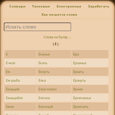
Словари
Толковые
Электронные
Заработать
Как пишется слово
Слова на букву ...
[ Ё ]
-
Ё
Ёканье
Ёра
Ё-моё
Ёкать
Ёрзанье
Ёж
Ёкнуть
Ёрзать
Ёж-рыба
Ёлка
Ёрзнуть
Ёжащий
Ёлки-палки
Ёрник
Ёжащийся
Ёлочка
Ёрничанье
Ёжик
Ёлочный
Ёрничать