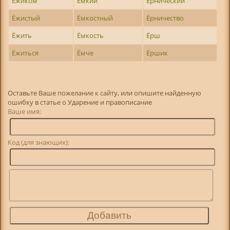
Ёжиком
Ёмкий
Ёрнический
Ёжистый
Ёмкостный
Ёрничество
Ёжить
Ёмкость
Ёрш
Ёжиться
Ёмче
Ёршик
Оставьте Ваше пожелание к сайту, или опишите найденную
ошибку в статье о Ударение и правописание
Ваше имя:
Код (для знающих):