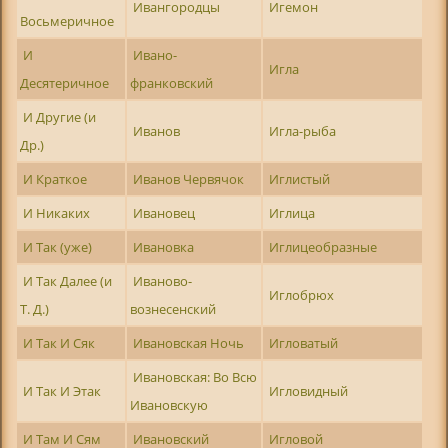
Ивангородцы
Игемон
Восьмеричное
И
Ивано-
Игла
Десятеричное
франковский
И Другие (и
Иванов
Игла-рыба
Др.)
И Краткое
Иванов Червячок
Иглистый
И Никаких
Ивановец
Иглица
И Так (уже)
Ивановка
Иглицеобразные
И Так Далее (и
Иваново-
Иглобрюх
Т. Д.)
вознесенский
И Так И Сяк
Ивановская Ночь
Игловатый
Ивановская: Во Всю
И Так И Этак
Игловидный
Ивановскую
И Там И Сям
Ивановский
Игловой