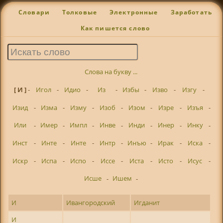
Словари
Толковые
Электронные
Заработать
Как пишется слово
Слова на букву ...
[ И ]
-
Игол
-
Идио
-
Из
-
Избы
-
Изво
-
Изгу
-
Изид
-
Изма
-
Изму
-
Изоб
-
Изом
-
Изре
-
Изъя
-
Или
-
Имер
-
Импл
-
Инве
-
Инди
-
Инер
-
Инку
-
Инст
-
Инте
-
Инте
-
Интр
-
Инъю
-
Ирак
-
Иска
-
Искр
-
Испа
-
Испо
-
Иссе
-
Иста
-
Исто
-
Исус
-
Исше
-
Ишем
-
И
Ивангородский
Игданит
И