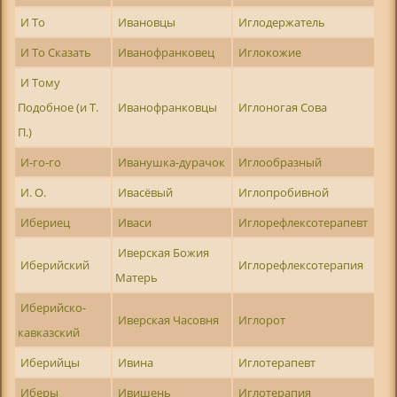
И То
Ивановцы
Иглодержатель
И То Сказать
Иванофранковец
Иглокожие
И Тому
Подобное (и Т.
Иванофранковцы
Иглоногая Сова
П.)
И-го-го
Иванушка-дурачок
Иглообразный
И. О.
Ивасёвый
Иглопробивной
Ибериец
Иваси
Иглорефлексотерапевт
Иверская Божия
Иберийский
Иглорефлексотерапия
Матерь
Иберийско-
Иверская Часовня
Иглорот
кавказский
Иберийцы
Ивина
Иглотерапевт
Иберы
Ивишень
Иглотерапия