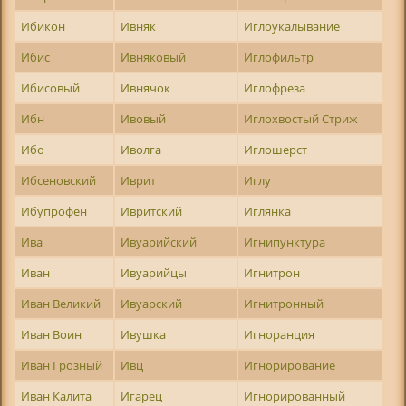
Ибикон
Ивняк
Иглоукалывание
Ибис
Ивняковый
Иглофильтр
Ибисовый
Ивнячок
Иглофреза
Ибн
Ивовый
Иглохвостый Стриж
Ибо
Иволга
Иглошерст
Ибсеновский
Иврит
Иглу
Ибупрофен
Ивритский
Иглянка
Ива
Ивуарийский
Игнипунктура
Иван
Ивуарийцы
Игнитрон
Иван Великий
Ивуарский
Игнитронный
Иван Воин
Ивушка
Игноранция
Иван Грозный
Ивц
Игнорирование
Иван Калита
Игарец
Игнорированный