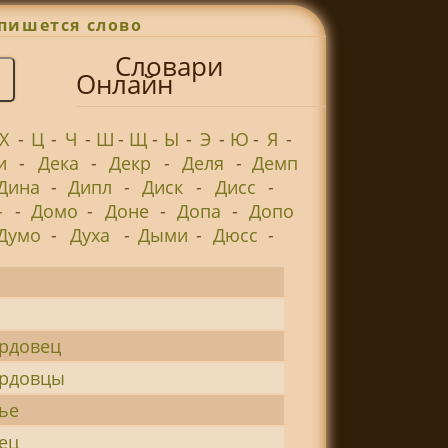
пишется слово
Словари
Онлайн
Х
-
Ц
-
Ч
-
Ш
-
Щ
-
Ы
-
Э
-
Ю
-
Я
-
и
-
Дека
-
Декр
-
Деля
-
Демп
Дина
-
Дипл
-
Диск
-
Дисс
-
-
-
Домо
-
Доне
-
Допа
-
Допо
Думо
-
Духа
-
Дыми
-
Дюсс
-
а
рдовец
ардовцы
ье
ец