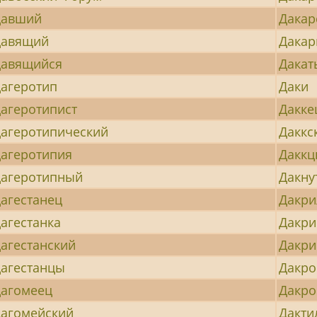
Давший
Дакар
Давящий
Дака
Давящийся
Дакат
агеротип
Даки
агеротипист
Дакке
агеротипический
Даккс
агеротипия
Дакк
агеротипный
Дакну
агестанец
Дакри
агестанка
Дакри
агестанский
Дакри
агестанцы
Дакро
агомеец
Дакр
агомейский
Дакти