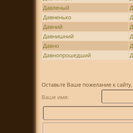
Давленый
Д
Давненько
Д
Давний
Д
Давнишний
Д
Давно
Д
Давнопрошедший
Д
Оставьте Ваше пожелание к сайту
Ваше имя: