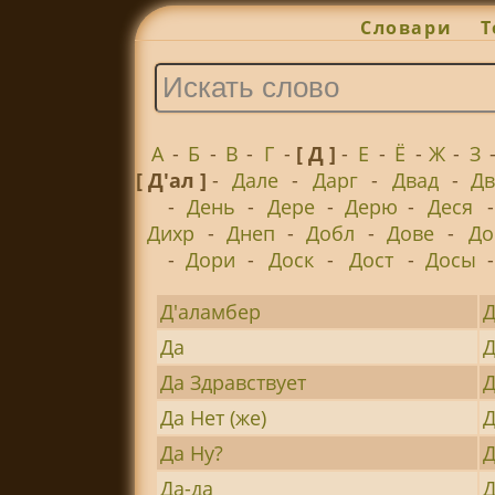
Словари
Т
А
-
Б
-
В
-
Г
-
[ Д ]
-
Е
-
Ё
-
Ж
-
З
[ Д'ал ]
-
Дале
-
Дарг
-
Двад
-
Дв
-
День
-
Дере
-
Дерю
-
Деся
Дихр
-
Днеп
-
Добл
-
Дове
-
До
-
Дори
-
Доск
-
Дост
-
Досы
Д'аламбер
Д
Да
Д
Да Здравствует
Д
Да Нет (же)
Д
Да Ну?
Д
Да-да
Д