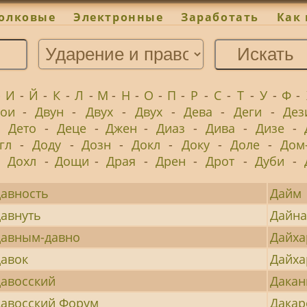
олковые
Электронные
Заработать
Как 
-
И
-
Й
-
К
-
Л
-
М
-
Н
-
О
-
П
-
Р
-
С
-
Т
-
У
-
Ф
-
ои
-
Двун
-
Двух
-
Двух
-
Дева
-
Деги
-
Дез
-
Дето
-
Деце
-
Джен
-
Диаз
-
Дива
-
Дизе
-
гл
-
Доду
-
Дозн
-
Докл
-
Доку
-
Доле
-
Дом
-
Дохл
-
Дощи
-
Драя
-
Дрен
-
Дрот
-
Дуби
-
авность
Дайм
авнуть
Дайн
авным-давно
Дайха
авок
Дайх
авосский
Дакан
авосский Форум
Дакар