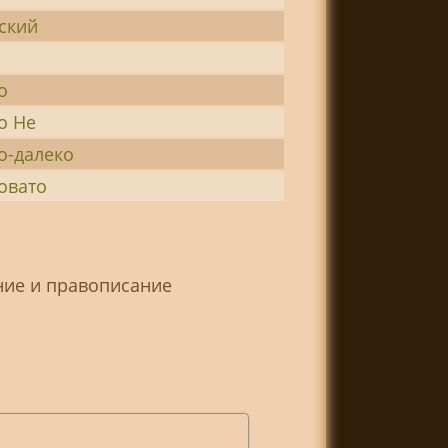
ский
о
о Не
о-далеко
овато
ние и правописание