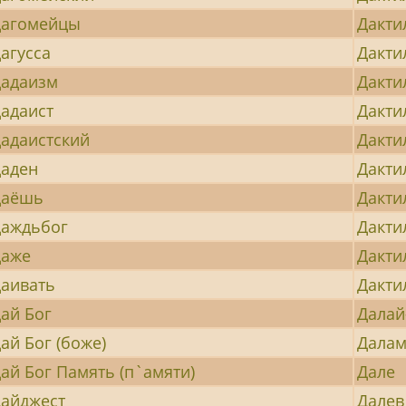
Дагомейцы
Дакти
агусса
Дакти
адаизм
Дакти
адаист
Дакти
адаистский
Дакти
аден
Дакти
Даёшь
Дакти
аждьбог
Дакти
Даже
Дакти
аивать
Дакти
ай Бог
Далай
ай Бог (боже)
Дала
ай Бог Память (п`амяти)
Дале
айджест
Далев