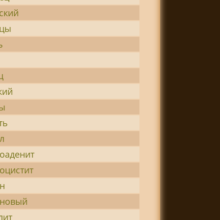
ский
рцы
ь
ц
кий
цы
ть
л
оаденит
оцистит
н
оновый
лит