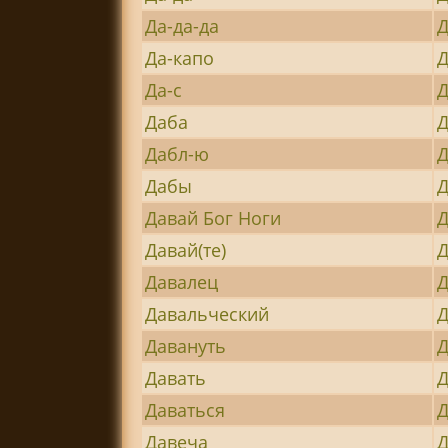
Да-да-да
Да-капо
Да-с
Даба
Д
Дабл-ю
Д
Дабы
Д
Давай Бог Ноги
Д
Давай(те)
Д
Давалец
Д
Давальческий
Д
Давануть
Д
Давать
Д
Даваться
Д
Давеча
Д