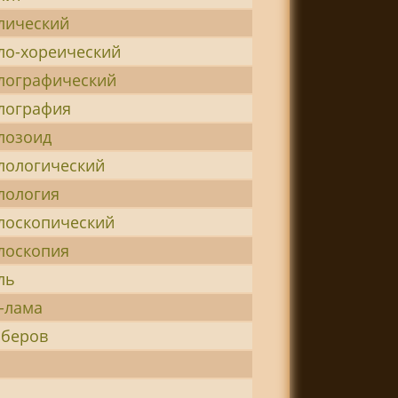
лический
ло-хореический
лографический
лография
лозоид
лологический
лология
лоскопический
лоскопия
ль
-лама
мберов