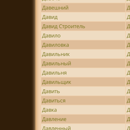
Давешний
Давид
Д
Давид Строитель
Д
Давило
Д
Давиловка
Д
Давильник
Д
Давильный
Давильня
Д
Давильщик
Давить
Д
Давиться
Д
Давка
Д
Давление
Д
Давленный
Д